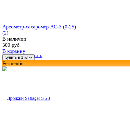
Ареометр-сахаромер АС-3 (0-25)
(2)
В наличии
300 руб.
В корзину
избранное
сравнить
Fermentis