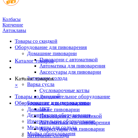
Колбасы
Копчение
Автоклавы
Товары со скидкой
Оборудование для пивоварения
Домашние пивоварни
Пивоварни с автоматикой
Каталог товаров
Автоматика для пивоварения
Аксессуары для пивоварни
Затирание солода
Каталог товаров
Варка сусла
×
Cусловарочные котлы
Товары со скидкой
Дополнительное оборудование
Оборудование для пивоварения
Брожение и выдержка пива
ЦКТ
Домашние пивоварни
Дезинфекция оборудования
Пивоварни с автоматикой
Измерительное оборудование
Автоматика для пивоварения
Мельницы для солода
Аксессуары для пивоварни
Мойка оборудования
Затирание солода