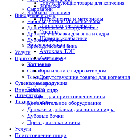
Сопутствующие товары для копчения
Закваска
Сыроварни
Колбасы, сыровял
Виноделие и сидр
Ингредиенты и материалы
Наборы для приготовления вина
Оболочки для колбасы
Дополнительное оборудование
Специи
Дрожжи и добавки для вина и сидра
Шприцы колбасные
Дубовые бочки
Консервирование
Пресс для сока и вина
Автоклав ТЭН
Услуги
Автоклавы
Приготовление пищи
Копчение
Коптильни
Коптильни с гидрозатвором
Самовары
Тандыры
Сопутствующие товары для копчения
Сувенирная продукция
Сыроварни
Бокалы
Виноделие и сидр
Литература
Наборы для приготовления вина
Товар для дачи
Дополнительное оборудование
Дрожжи и добавки для вина и сидра
Дубовые бочки
Пресс для сока и вина
Услуги
Приготовление пищи