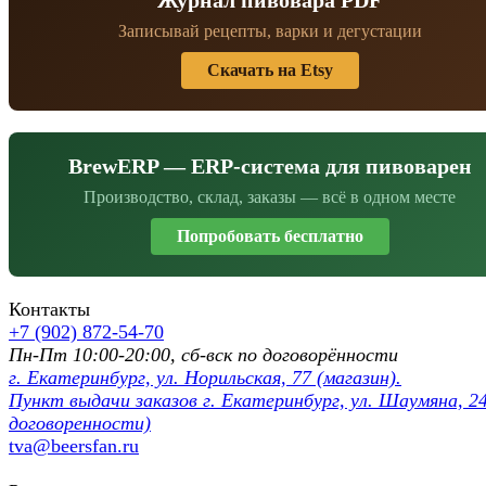
Записывай рецепты, варки и дегустации
Скачать на Etsy
BrewERP — ERP-система для пивоварен
Производство, склад, заказы — всё в одном месте
Попробовать бесплатно
Контакты
+7 (902) 872-54-70
Пн-Пт 10:00-20:00, сб-вск по договорённости
г. Екатеринбург, ул. Норильская, 77 (магазин).
Пункт выдачи заказов г. Екатеринбург, ул. Шаумяна, 24
договоренности)
tva@beersfan.ru