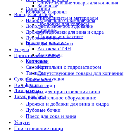
Сопутствующие товары для копчения
Закваска
Сыроварни
Колбасы, сыровял
Виноделие и сидр
Ингредиенты и материалы
Наборы для приготовления вина
Оболочки для колбасы
Дополнительное оборудование
Специи
Дрожжи и добавки для вина и сидра
Шприцы колбасные
Дубовые бочки
Консервирование
Пресс для сока и вина
Автоклав ТЭН
Услуги
Автоклавы
Приготовление пищи
Копчение
Коптильни
Коптильни с гидрозатвором
Самовары
Тандыры
Сопутствующие товары для копчения
Сувенирная продукция
Сыроварни
Бокалы
Виноделие и сидр
Литература
Наборы для приготовления вина
Товар для дачи
Дополнительное оборудование
Дрожжи и добавки для вина и сидра
Дубовые бочки
Пресс для сока и вина
Услуги
Приготовление пищи