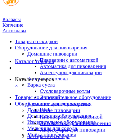
Колбасы
Копчение
Автоклавы
Товары со скидкой
Оборудование для пивоварения
Домашние пивоварни
Пивоварни с автоматикой
Каталог товаров
Автоматика для пивоварения
Аксессуары для пивоварни
Затирание солода
Каталог товаров
Варка сусла
×
Cусловарочные котлы
Товары со скидкой
Дополнительное оборудование
Оборудование для пивоварения
Брожение и выдержка пива
ЦКТ
Домашние пивоварни
Дезинфекция оборудования
Пивоварни с автоматикой
Измерительное оборудование
Автоматика для пивоварения
Мельницы для солода
Аксессуары для пивоварни
Мойка оборудования
Затирание солода