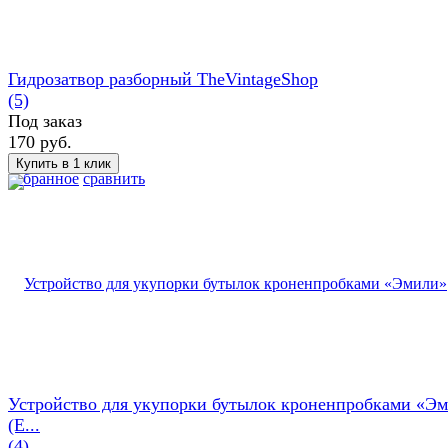
Гидрозатвор разборный TheVintageShop
(5)
Под заказ
170 руб.
избранное
сравнить
Устройство для укупорки бутылок кроненпробками «Э
(E...
(4)