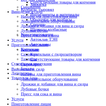
Сопутствующие товары для копчения
Закваска
Сыроварни
Колбасы, сыровял
Виноделие и сидр
Ингредиенты и материалы
Наборы для приготовления вина
Оболочки для колбасы
Дополнительное оборудование
Специи
Дрожжи и добавки для вина и сидра
Шприцы колбасные
Дубовые бочки
Консервирование
Пресс для сока и вина
Автоклав ТЭН
Услуги
Автоклавы
Приготовление пищи
Копчение
Коптильни
Коптильни с гидрозатвором
Самовары
Тандыры
Сопутствующие товары для копчения
Сувенирная продукция
Сыроварни
Бокалы
Виноделие и сидр
Литература
Наборы для приготовления вина
Товар для дачи
Дополнительное оборудование
Дрожжи и добавки для вина и сидра
Дубовые бочки
Пресс для сока и вина
Услуги
Приготовление пищи