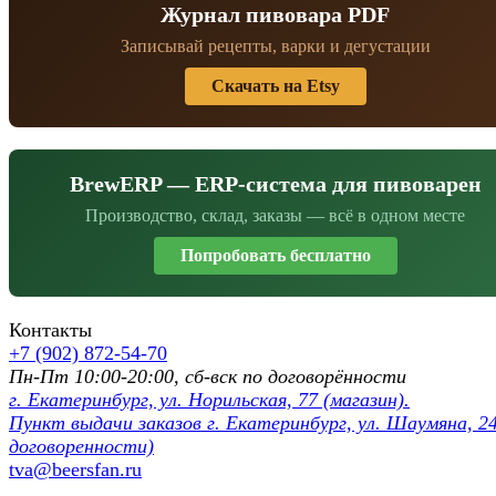
Журнал пивовара PDF
Записывай рецепты, варки и дегустации
Скачать на Etsy
BrewERP — ERP-система для пивоварен
Производство, склад, заказы — всё в одном месте
Попробовать бесплатно
Контакты
+7 (902) 872-54-70
Пн-Пт 10:00-20:00, сб-вск по договорённости
г. Екатеринбург, ул. Норильская, 77 (магазин).
Пункт выдачи заказов г. Екатеринбург, ул. Шаумяна, 24
договоренности)
tva@beersfan.ru