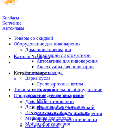
Колбасы
Копчение
Автоклавы
Товары со скидкой
Оборудование для пивоварения
Домашние пивоварни
Пивоварни с автоматикой
Каталог товаров
Автоматика для пивоварения
Аксессуары для пивоварни
Затирание солода
Каталог товаров
Варка сусла
×
Cусловарочные котлы
Товары со скидкой
Дополнительное оборудование
Оборудование для пивоварения
Брожение и выдержка пива
ЦКТ
Домашние пивоварни
Дезинфекция оборудования
Пивоварни с автоматикой
Измерительное оборудование
Автоматика для пивоварения
Мельницы для солода
Аксессуары для пивоварни
Мойка оборудования
Затирание солода