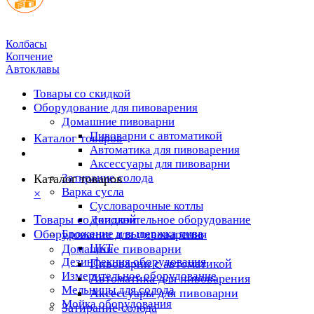
Колбасы
Копчение
Автоклавы
Товары со скидкой
Оборудование для пивоварения
Домашние пивоварни
Пивоварни с автоматикой
Каталог товаров
Автоматика для пивоварения
Аксессуары для пивоварни
Затирание солода
Каталог товаров
Варка сусла
×
Cусловарочные котлы
Товары со скидкой
Дополнительное оборудование
Оборудование для пивоварения
Брожение и выдержка пива
ЦКТ
Домашние пивоварни
Дезинфекция оборудования
Пивоварни с автоматикой
Измерительное оборудование
Автоматика для пивоварения
Мельницы для солода
Аксессуары для пивоварни
Мойка оборудования
Затирание солода