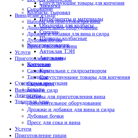
Сопутствующие товары для копчения
Закваска
Сыроварни
Колбасы, сыровял
Виноделие и сидр
Ингредиенты и материалы
Наборы для приготовления вина
Оболочки для колбасы
Дополнительное оборудование
Специи
Дрожжи и добавки для вина и сидра
Шприцы колбасные
Дубовые бочки
Консервирование
Пресс для сока и вина
Автоклав ТЭН
Услуги
Автоклавы
Приготовление пищи
Копчение
Коптильни
Коптильни с гидрозатвором
Самовары
Тандыры
Сопутствующие товары для копчения
Сувенирная продукция
Сыроварни
Бокалы
Виноделие и сидр
Литература
Наборы для приготовления вина
Товар для дачи
Дополнительное оборудование
Дрожжи и добавки для вина и сидра
Дубовые бочки
Пресс для сока и вина
Услуги
Приготовление пищи