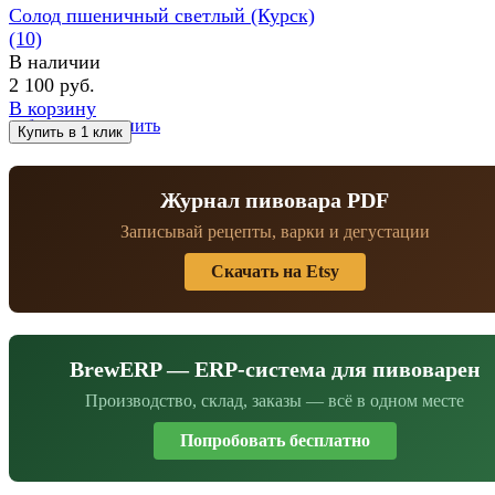
Солод пшеничный светлый (Курск)
(10)
В наличии
2 100 руб.
В корзину
избранное
сравнить
Журнал пивовара PDF
Записывай рецепты, варки и дегустации
Скачать на Etsy
BrewERP — ERP-система для пивоварен
Производство, склад, заказы — всё в одном месте
Попробовать бесплатно