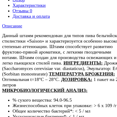
Характеристики
Отзывы
0
Доставка и оплата
Описание
Данный штамм рекомендован для типов пива бельгийск
стилистики «Saison» и характеризуется особенно высок
степенью аттенюации. Штамм способствует развитию
фруктово-пряной ароматики, с легкими гвоздичными
нотами. Штамм создан для производства освежающих и
легко пьющихся стилей пива.
ИНГРЕДИЕНТЫ:
Дрож
(Saccharomyces cerevisiae var. diastaticus), Эмульгатор: E
(Sorbitan monostearate)
ТЕМПЕРАТУРА БРОЖЕНИЯ:
Оптимальная t=18°C – 28°C.
ДОЗИРОВКА:
1 пакет на 
литров
МИКРОБИОЛОГИЧЕСКИЙ АНАЛИЗ:
% сухого вещества: 94.0-96.5
Жизнеспособных клеток при упаковке: > 6 х 109 /г
Общее количество бактерий*: < 5 / мл
Уксуснокислые бактерии*: < 1 / мл