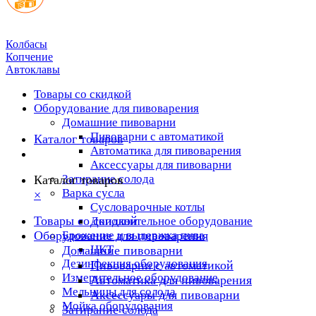
Колбасы
Копчение
Автоклавы
Товары со скидкой
Оборудование для пивоварения
Домашние пивоварни
Пивоварни с автоматикой
Каталог товаров
Автоматика для пивоварения
Аксессуары для пивоварни
Затирание солода
Каталог товаров
Варка сусла
×
Cусловарочные котлы
Товары со скидкой
Дополнительное оборудование
Оборудование для пивоварения
Брожение и выдержка пива
ЦКТ
Домашние пивоварни
Дезинфекция оборудования
Пивоварни с автоматикой
Измерительное оборудование
Автоматика для пивоварения
Мельницы для солода
Аксессуары для пивоварни
Мойка оборудования
Затирание солода