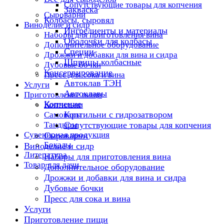
Сопутствующие товары для копчения
Закваска
Сыроварни
Колбасы, сыровял
Виноделие и сидр
Ингредиенты и материалы
Наборы для приготовления вина
Оболочки для колбасы
Дополнительное оборудование
Специи
Дрожжи и добавки для вина и сидра
Шприцы колбасные
Дубовые бочки
Консервирование
Пресс для сока и вина
Автоклав ТЭН
Услуги
Автоклавы
Приготовление пищи
Копчение
Коптильни
Коптильни с гидрозатвором
Самовары
Тандыры
Сопутствующие товары для копчения
Сувенирная продукция
Сыроварни
Бокалы
Виноделие и сидр
Литература
Наборы для приготовления вина
Товар для дачи
Дополнительное оборудование
Дрожжи и добавки для вина и сидра
Дубовые бочки
Пресс для сока и вина
Услуги
Приготовление пищи