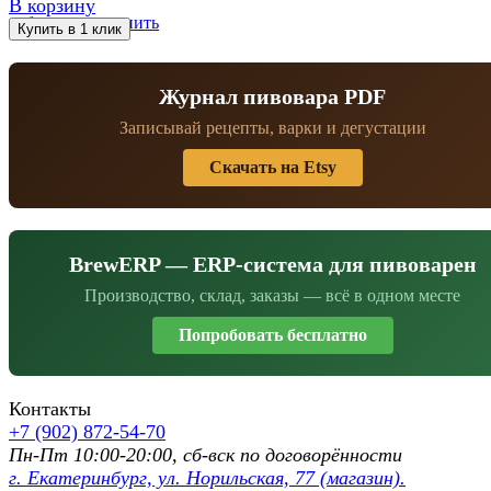
В корзину
избранное
сравнить
Журнал пивовара PDF
Записывай рецепты, варки и дегустации
Скачать на Etsy
BrewERP — ERP-система для пивоварен
Производство, склад, заказы — всё в одном месте
Попробовать бесплатно
Контакты
+7 (902) 872-54-70
Пн-Пт 10:00-20:00, сб-вск по договорённости
г. Екатеринбург, ул. Норильская, 77 (магазин).