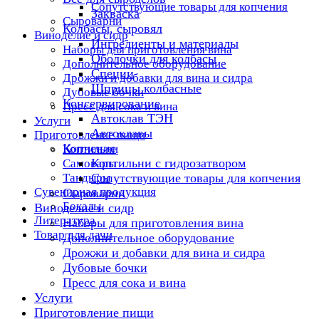
Сопутствующие товары для копчения
Закваска
Сыроварни
Колбасы, сыровял
Виноделие и сидр
Ингредиенты и материалы
Наборы для приготовления вина
Оболочки для колбасы
Дополнительное оборудование
Специи
Дрожжи и добавки для вина и сидра
Шприцы колбасные
Дубовые бочки
Консервирование
Пресс для сока и вина
Автоклав ТЭН
Услуги
Автоклавы
Приготовление пищи
Копчение
Коптильни
Коптильни с гидрозатвором
Самовары
Тандыры
Сопутствующие товары для копчения
Сувенирная продукция
Сыроварни
Бокалы
Виноделие и сидр
Литература
Наборы для приготовления вина
Товар для дачи
Дополнительное оборудование
Дрожжи и добавки для вина и сидра
Дубовые бочки
Пресс для сока и вина
Услуги
Приготовление пищи