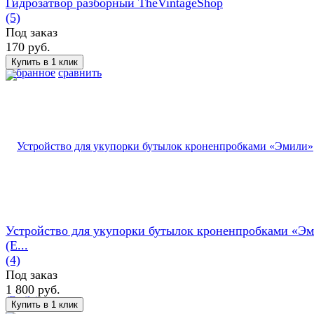
Гидрозатвор разборный TheVintageShop
(5)
Под заказ
170 руб.
избранное
сравнить
Устройство для укупорки бутылок кроненпробками «Э
(E...
(4)
Под заказ
1 800 руб.