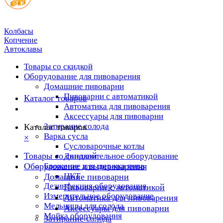
Колбасы
Копчение
Автоклавы
Товары со скидкой
Оборудование для пивоварения
Домашние пивоварни
Пивоварни с автоматикой
Каталог товаров
Автоматика для пивоварения
Аксессуары для пивоварни
Затирание солода
Каталог товаров
Варка сусла
×
Cусловарочные котлы
Товары со скидкой
Дополнительное оборудование
Оборудование для пивоварения
Брожение и выдержка пива
ЦКТ
Домашние пивоварни
Дезинфекция оборудования
Пивоварни с автоматикой
Измерительное оборудование
Автоматика для пивоварения
Мельницы для солода
Аксессуары для пивоварни
Мойка оборудования
Затирание солода