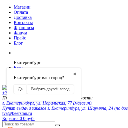
Магазин
Оплата
Доставка
Контакты
Франшиза
Форум
Прайс
Блог
Екатеринбург
Вход
✖
Екатеринбург ваш город?
Регистрация
Да
Выбрать другой город
+7 (902) 872-54-70
Пн-Пт 10:00-20:00, сб-вск по договорённости
г. Екатеринбург, ул. Норильская, 77 (магазин).
Пункт выдачи заказов г. Екатеринбург, ул. Шаумяна, 24 (по до
tva@beersfan.ru
Корзина
0
0 руб.