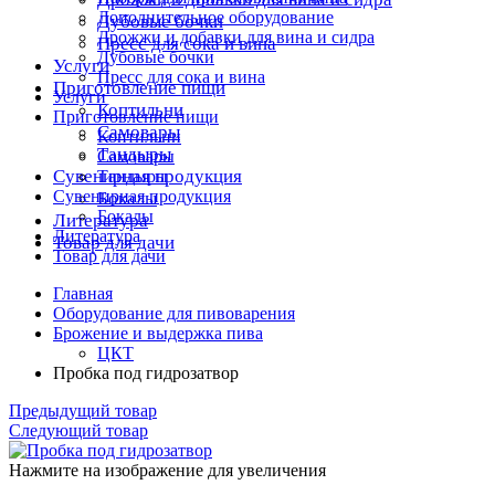
Дополнительное оборудование
Дубовые бочки
Дрожжи и добавки для вина и сидра
Пресс для сока и вина
Дубовые бочки
Услуги
Пресс для сока и вина
Приготовление пищи
Услуги
Коптильни
Приготовление пищи
Самовары
Коптильни
Тандыры
Самовары
Сувенирная продукция
Тандыры
Сувенирная продукция
Бокалы
Бокалы
Литература
Литература
Товар для дачи
Товар для дачи
Главная
Оборудование для пивоварения
Брожение и выдержка пива
ЦКТ
Пробка под гидрозатвор
Предыдущий товар
Следующий товар
Нажмите на изображение для увеличения