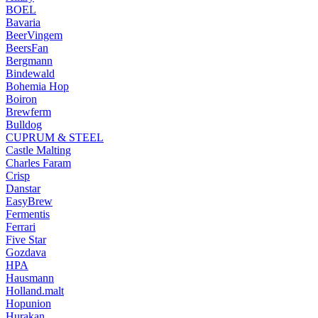
BOEL
Bavaria
BeerVingem
BeersFan
Bergmann
Bindewald
Bohemia Hop
Boiron
Brewferm
Bulldog
CUPRUM & STEEL
Castle Malting
Charles Faram
Crisp
Danstar
EasyBrew
Fermentis
Ferrari
Five Star
Gozdava
HPA
Hausmann
Holland.malt
Hopunion
Hurakan