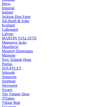
Ibrew
Imperial
Inkbird
Jackson Hop Farm
Joh.Barth & Sohn
Kegland
Lallemand
Lalvine
MARTIN VIALATTE
Mangrove Jacks
Mauribrew
Mouterij Dingemans
Muntons
New Zelands Hops
Partiza
SOUFFLET
Sekosalt
Simpsons
Spirtman
Stevenson
Swaen
The Vintage Shop
TiTappo
Viking Malt
Vinoferm