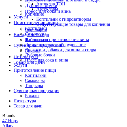
Автоклав ТЭН
Дубовые бочки
Автоклавы
Пресс для сока и вина
Копчение
Услуги
Коптильни с гидрозатвором
Приготовление пищи
Сопутствующие товары для копчения
Коптильни
Сыроварни
Самовары
Виноделие и сидр
Тандыры
Наборы для приготовления вина
Дополнительное оборудование
Сувенирная продукция
Дрожжи и добавки для вина и сидра
Бокалы
Дубовые бочки
Литература
Пресс для сока и вина
Товар для дачи
Услуги
Приготовление пищи
Коптильни
Самовары
Тандыры
Сувенирная продукция
Бокалы
Литература
Товар для дачи
Brands
47 Hops
Allary