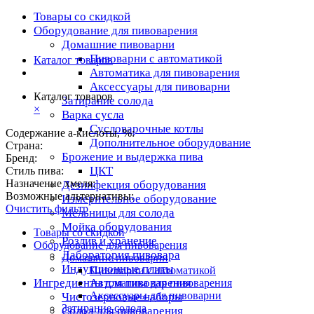
Товары со скидкой
Оборудование для пивоварения
Домашние пивоварни
Пивоварни с автоматикой
Каталог товаров
Автоматика для пивоварения
Аксессуары для пивоварни
Каталог товаров
Затирание солода
×
Варка сусла
Cусловарочные котлы
Содержание а-кислоты, %:
Дополнительное оборудование
Страна:
Брожение и выдержка пива
Бренд:
ЦКТ
Стиль пива:
Назначение хмеля:
Дезинфекция оборудования
Возможные альтернативы:
Измерительное оборудование
Очистить фильтр
Мельницы для солода
Мойка оборудования
Товары со скидкой
Розлив и хранение
Оборудование для пивоварения
Лаборатория пивовара
Домашние пивоварни
Индукционные плиты
Пивоварни с автоматикой
Ингредиенты для пивоварения
Автоматика для пивоварения
Аксессуары для пивоварни
Чистозерновые наборы
Затирание солода
Солод для пивоварения