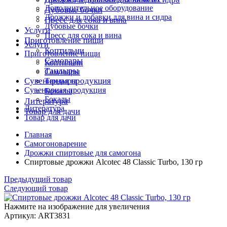
Дополнительное оборудование
Дубовые бочки
Дрожжи и добавки для вина и сидра
Пресс для сока и вина
Дубовые бочки
Услуги
Пресс для сока и вина
Приготовление пищи
Услуги
Коптильни
Приготовление пищи
Самовары
Коптильни
Тандыры
Самовары
Сувенирная продукция
Тандыры
Сувенирная продукция
Бокалы
Бокалы
Литература
Литература
Товар для дачи
Товар для дачи
Главная
Самогоноварение
Дрожжи спиртовые для самогона
Спиртовые дрожжи Alcotec 48 Classic Turbo, 130 гр
Предыдущий товар
Следующий товар
Нажмите на изображение для увеличения
Артикул: ART3831