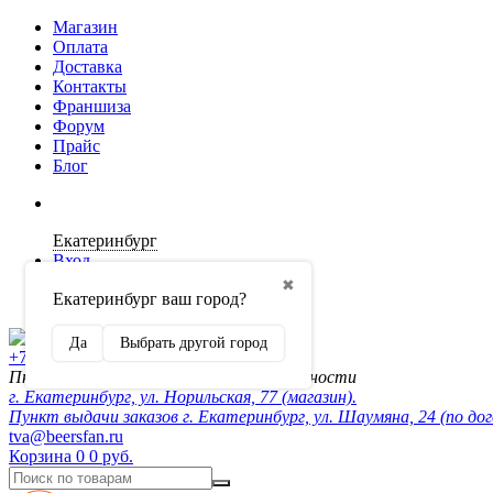
Магазин
Оплата
Доставка
Контакты
Франшиза
Форум
Прайс
Блог
Екатеринбург
Вход
✖
Екатеринбург ваш город?
Регистрация
Да
Выбрать другой город
+7 (902) 872-54-70
Пн-Пт 10:00-20:00, сб-вск по договорённости
г. Екатеринбург, ул. Норильская, 77 (магазин).
Пункт выдачи заказов г. Екатеринбург, ул. Шаумяна, 24 (по до
tva@beersfan.ru
Корзина
0
0 руб.