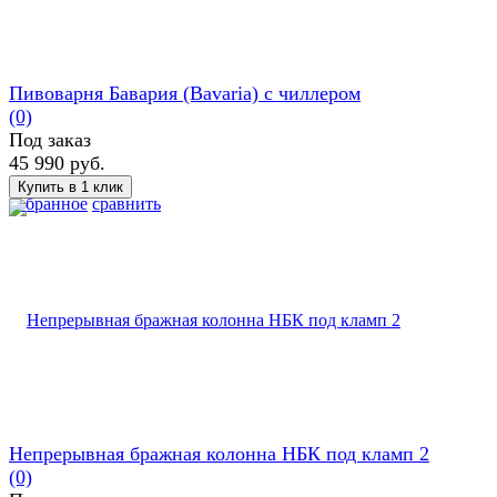
Пивоварня Бавария (Bavaria) с чиллером
(0)
Под заказ
45 990 руб.
избранное
сравнить
Непрерывная бражная колонна НБК под кламп 2
(0)