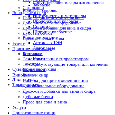
Сопутствующие товары для копчения
Закваска
Сыроварни
Колбасы, сыровял
Виноделие и сидр
Ингредиенты и материалы
Наборы для приготовления вина
Оболочки для колбасы
Дополнительное оборудование
Специи
Дрожжи и добавки для вина и сидра
Шприцы колбасные
Дубовые бочки
Консервирование
Пресс для сока и вина
Автоклав ТЭН
Услуги
Автоклавы
Приготовление пищи
Копчение
Коптильни
Коптильни с гидрозатвором
Самовары
Тандыры
Сопутствующие товары для копчения
Сувенирная продукция
Сыроварни
Бокалы
Виноделие и сидр
Литература
Наборы для приготовления вина
Товар для дачи
Дополнительное оборудование
Дрожжи и добавки для вина и сидра
Дубовые бочки
Пресс для сока и вина
Услуги
Приготовление пищи