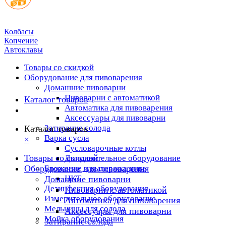
Колбасы
Копчение
Автоклавы
Товары со скидкой
Оборудование для пивоварения
Домашние пивоварни
Пивоварни с автоматикой
Каталог товаров
Автоматика для пивоварения
Аксессуары для пивоварни
Затирание солода
Каталог товаров
Варка сусла
×
Cусловарочные котлы
Товары со скидкой
Дополнительное оборудование
Оборудование для пивоварения
Брожение и выдержка пива
ЦКТ
Домашние пивоварни
Дезинфекция оборудования
Пивоварни с автоматикой
Измерительное оборудование
Автоматика для пивоварения
Мельницы для солода
Аксессуары для пивоварни
Мойка оборудования
Затирание солода