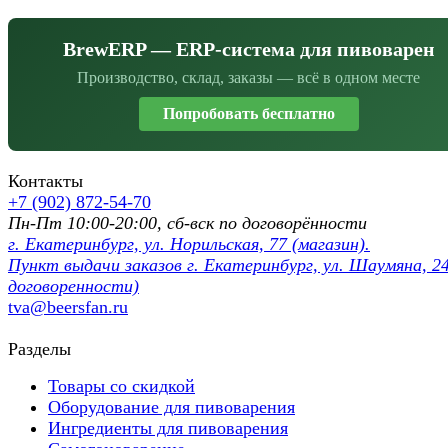
BrewERP — ERP-система для пивоварен
Производство, склад, заказы — всё в одном месте
Попробовать бесплатно
Контакты
+7 (902) 872-54-70
Пн-Пт 10:00-20:00, сб-вск по договорённости
г. Екатеринбург, ул. Норильская, 77 (магазин).
Пункт выдачи заказов г. Екатеринбург, ул. Шаумяна, 24
договоренности)
tva@beersfan.ru
Разделы
Товары со скидкой
Оборудование для пивоварения
Ингредиенты для пивоварения