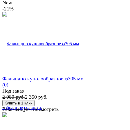
New!
-21%
Фальшдно куполообразное ⌀305 мм
(0)
Под заказ
2 980 руб.
2 350 руб.
избранное
сравнить
Рекомендуем посмотреть