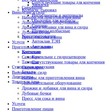
Сопутствующие товары для копчения
Закваска
Сыроварни
Колбасы, сыровял
Виноделие и сидр
Ингредиенты и материалы
Наборы для приготовления вина
Оболочки для колбасы
Дополнительное оборудование
Специи
Дрожжи и добавки для вина и сидра
Шприцы колбасные
Дубовые бочки
Консервирование
Пресс для сока и вина
Автоклав ТЭН
Услуги
Автоклавы
Приготовление пищи
Копчение
Коптильни
Коптильни с гидрозатвором
Самовары
Тандыры
Сопутствующие товары для копчения
Сувенирная продукция
Сыроварни
Бокалы
Виноделие и сидр
Литература
Наборы для приготовления вина
Товар для дачи
Дополнительное оборудование
Дрожжи и добавки для вина и сидра
Дубовые бочки
Пресс для сока и вина
Услуги
Приготовление пищи