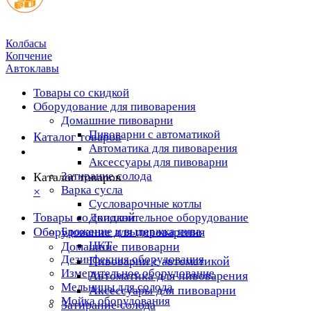
Колбасы
Копчение
Автоклавы
Товары со скидкой
Оборудование для пивоварения
Домашние пивоварни
Пивоварни с автоматикой
Каталог товаров
Автоматика для пивоварения
Аксессуары для пивоварни
Затирание солода
Каталог товаров
Варка сусла
×
Cусловарочные котлы
Товары со скидкой
Дополнительное оборудование
Оборудование для пивоварения
Брожение и выдержка пива
ЦКТ
Домашние пивоварни
Дезинфекция оборудования
Пивоварни с автоматикой
Измерительное оборудование
Автоматика для пивоварения
Мельницы для солода
Аксессуары для пивоварни
Мойка оборудования
Затирание солода