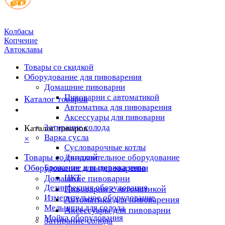
Колбасы
Копчение
Автоклавы
Товары со скидкой
Оборудование для пивоварения
Домашние пивоварни
Пивоварни с автоматикой
Каталог товаров
Автоматика для пивоварения
Аксессуары для пивоварни
Затирание солода
Каталог товаров
Варка сусла
×
Cусловарочные котлы
Товары со скидкой
Дополнительное оборудование
Оборудование для пивоварения
Брожение и выдержка пива
ЦКТ
Домашние пивоварни
Дезинфекция оборудования
Пивоварни с автоматикой
Измерительное оборудование
Автоматика для пивоварения
Мельницы для солода
Аксессуары для пивоварни
Мойка оборудования
Затирание солода