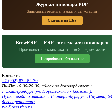
Журнал пивовара PDF
Записывай рецепты, варки и дегустации
Скачать на Etsy
BrewERP — ERP-система для пивоварен
Производство, склад, заказы — всё в одном месте
Попробовать бесплатно
Контакты
+7 (902) 872-54-70
Пн-Пт 10:00-20:00, сб-вск по договорённости
г. Екатеринбург, ул. Норильская, 77 (магазин).
Пункт выдачи заказов г. Екатеринбург, ул. Шаумяна, 24
договоренности)
tva@beersfan.ru