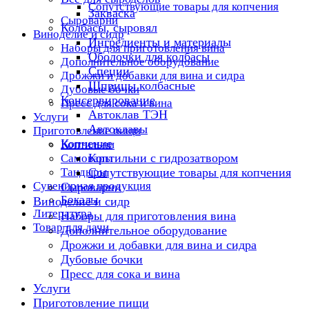
Сопутствующие товары для копчения
Закваска
Сыроварни
Колбасы, сыровял
Виноделие и сидр
Ингредиенты и материалы
Наборы для приготовления вина
Оболочки для колбасы
Дополнительное оборудование
Специи
Дрожжи и добавки для вина и сидра
Шприцы колбасные
Дубовые бочки
Консервирование
Пресс для сока и вина
Автоклав ТЭН
Услуги
Автоклавы
Приготовление пищи
Копчение
Коптильни
Коптильни с гидрозатвором
Самовары
Тандыры
Сопутствующие товары для копчения
Сувенирная продукция
Сыроварни
Бокалы
Виноделие и сидр
Литература
Наборы для приготовления вина
Товар для дачи
Дополнительное оборудование
Дрожжи и добавки для вина и сидра
Дубовые бочки
Пресс для сока и вина
Услуги
Приготовление пищи