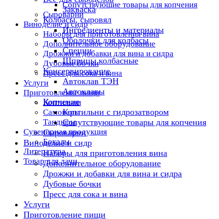
Сопутствующие товары для копчения
Закваска
Сыроварни
Колбасы, сыровял
Виноделие и сидр
Ингредиенты и материалы
Наборы для приготовления вина
Оболочки для колбасы
Дополнительное оборудование
Специи
Дрожжи и добавки для вина и сидра
Шприцы колбасные
Дубовые бочки
Консервирование
Пресс для сока и вина
Автоклав ТЭН
Услуги
Автоклавы
Приготовление пищи
Копчение
Коптильни
Коптильни с гидрозатвором
Самовары
Тандыры
Сопутствующие товары для копчения
Сувенирная продукция
Сыроварни
Бокалы
Виноделие и сидр
Литература
Наборы для приготовления вина
Товар для дачи
Дополнительное оборудование
Дрожжи и добавки для вина и сидра
Дубовые бочки
Пресс для сока и вина
Услуги
Приготовление пищи