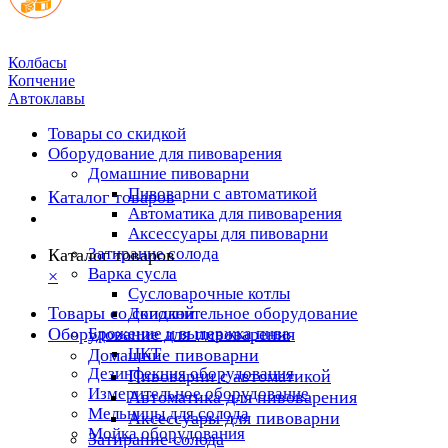
Колбасы
Копчение
Автоклавы
Товары со скидкой
Оборудование для пивоварения
Домашние пивоварни
Пивоварни с автоматикой
Каталог товаров
Автоматика для пивоварения
Аксессуары для пивоварни
Затирание солода
Каталог товаров
Варка сусла
×
Cусловарочные котлы
Товары со скидкой
Дополнительное оборудование
Оборудование для пивоварения
Брожение и выдержка пива
ЦКТ
Домашние пивоварни
Дезинфекция оборудования
Пивоварни с автоматикой
Измерительное оборудование
Автоматика для пивоварения
Мельницы для солода
Аксессуары для пивоварни
Мойка оборудования
Затирание солода