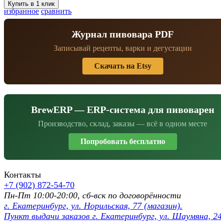
избранное
сравнить
Журнал пивовара PDF
Записывай рецепты, варки и дегустации
Скачать на Etsy
BrewERP — ERP-система для пивоварен
Производство, склад, заказы — всё в одном месте
Попробовать бесплатно
Контакты
+7 (902) 872-54-70
Пн-Пт 10:00-20:00, сб-вск по договорённости
г. Екатеринбург, ул. Норильская, 77 (магазин).
Пункт выдачи заказов г. Екатеринбург, ул. Шаумяна, 24