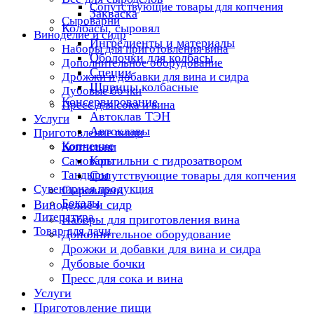
Сопутствующие товары для копчения
Закваска
Сыроварни
Колбасы, сыровял
Виноделие и сидр
Ингредиенты и материалы
Наборы для приготовления вина
Оболочки для колбасы
Дополнительное оборудование
Специи
Дрожжи и добавки для вина и сидра
Шприцы колбасные
Дубовые бочки
Консервирование
Пресс для сока и вина
Автоклав ТЭН
Услуги
Автоклавы
Приготовление пищи
Копчение
Коптильни
Коптильни с гидрозатвором
Самовары
Тандыры
Сопутствующие товары для копчения
Сувенирная продукция
Сыроварни
Бокалы
Виноделие и сидр
Литература
Наборы для приготовления вина
Товар для дачи
Дополнительное оборудование
Дрожжи и добавки для вина и сидра
Дубовые бочки
Пресс для сока и вина
Услуги
Приготовление пищи