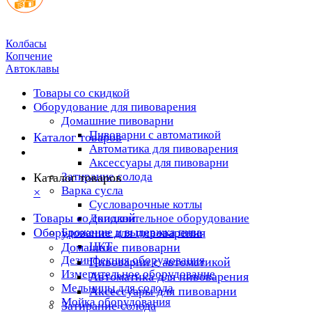
Колбасы
Копчение
Автоклавы
Товары со скидкой
Оборудование для пивоварения
Домашние пивоварни
Пивоварни с автоматикой
Каталог товаров
Автоматика для пивоварения
Аксессуары для пивоварни
Затирание солода
Каталог товаров
Варка сусла
×
Cусловарочные котлы
Товары со скидкой
Дополнительное оборудование
Оборудование для пивоварения
Брожение и выдержка пива
ЦКТ
Домашние пивоварни
Дезинфекция оборудования
Пивоварни с автоматикой
Измерительное оборудование
Автоматика для пивоварения
Мельницы для солода
Аксессуары для пивоварни
Мойка оборудования
Затирание солода