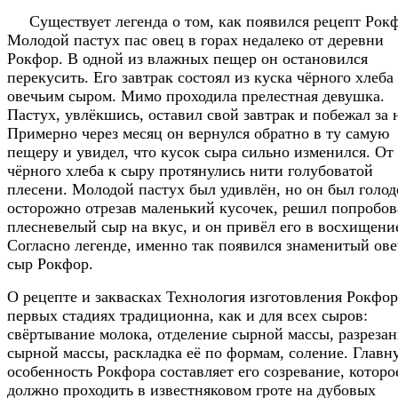
Существует легенда о том, как появился рецепт Рокф
Молодой пастух пас овец в горах недалеко от деревни
Рокфор. В одной из влажных пещер он остановился
перекусить. Его завтрак состоял из куска чёрного хлеба 
овечьим сыром. Мимо проходила прелестная девушка.
Пастух, увлёкшись, оставил свой завтрак и побежал за 
Примерно через месяц он вернулся обратно в ту самую
пещеру и увидел, что кусок сыра сильно изменился. От
чёрного хлеба к сыру протянулись нити голубоватой
плесени. Молодой пастух был удивлён, но он был голод
осторожно отрезав маленький кусочек, решил попробов
плесневелый сыр на вкус, и он привёл его в восхищени
Согласно легенде, именно так появился знаменитый ов
сыр Рокфор.
О рецепте и заквасках Технология изготовления Рокфор
первых стадиях традиционна, как и для всех сыров:
свёртывание молока, отделение сырной массы, разреза
сырной массы, раскладка её по формам, соление. Главн
особенность Рокфора составляет его созревание, которо
должно проходить в известняковом гроте на дубовых