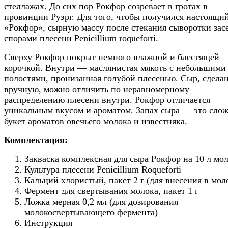
стеллажах. До сих пор Рокфор созревает в гротах в
провинции Руэрг. Для того, чтобы получился настоящи
«Рокфор», сырную массу после стекания сыворотки зас
спорами плесени Penicillium roqueforti.
Сверху Рокфор покрыт немного влажной и блестящей
корочкой. Внутри — маслянистая мякоть с небольшими
полостями, пронизанная голубой плесенью. Сыр, сдела
вручную, можно отличить по неравномерному
распределению плесени внутри. Рокфор отличается
уникальным вкусом и ароматом. Запах сыра — это сло
букет ароматов овечьего молока и известняка.
Комплектация:
Закваска комплексная для сыра Рокфор на 10 л мо
Культура плесени Penicillium Roqueforti
Кальций хлористый, пакет 2 г (для внесения в мол
Фермент для свертывания молока, пакет 1 г
Ложка мерная 0,2 мл (для дозирования
молокосвертывающего фермента)
Инструкция