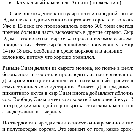
Натуральный краситель Аннато (по желанию)
Свое восхождение к популярности и народной любв
Эдам начал с одноименного портового городка в Голлан
Уже в 15 веке его производилось около 500 тонн ежегод
причем большая часть вывозилась в другие страны. Сы
Эдам – это визитная карточка города и весомое слагаемо
процветания. Этот сыр был наиболее популярным в мир
14 по 18 век, особенно в среде моряков и в дальних
колониях, потому что хорошо хранился.
Раньше Эдам делали из сырого молока, но позже в целя
безопасности, его стали производить из пастеризованно
Для красивого цвета используют натуральный красител
семян тропического кустарника Аннато. Для придания
пикантного вкуса в сыр Эдам иногда добавляют яблочн
сок. Вообще, Эдам имеет сладковатый молочный вкус. 
по традиции молодой сыр покрывают воском красного ц
а выдержанный – черным.
По твердости сыр эдамский относят одновременно к тв
и полутвердым сортам. Это зависит от того, каков срок 