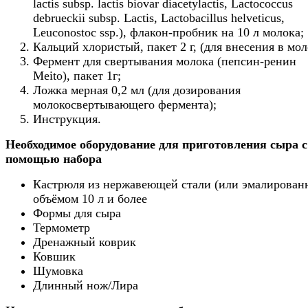
lactis subsp. lactis biovar diacetylactis, Lactococcus
debrueckii subsp. Lactis, Lactobacillus helveticus,
Leuconostoc ssp.), флакон-пробник на 10 л молока;
Кальций хлористый, пакет 2 г, (для внесения в мол
Фермент для свертывания молока (пепсин-ренин
Meito), пакет 1г;
Ложка мерная 0,2 мл (для дозирования
молокосвертывающего фермента);
Инструкция.
Необходимое оборудование для приготовления сыра с
помощью набора
Кастрюля из нержавеющей стали (или эмалирован
объёмом 10 л и более
Формы для сыра
Термометр
Дренажный коврик
Ковшик
Шумовка
Длинный нож/Лира