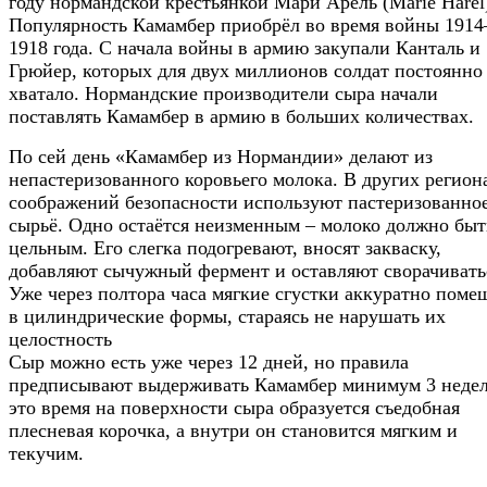
году нормандской крестьянкой Мари Арель (Marie Harel
Популярность Камамбер приобрёл во время войны 191
1918 года. С начала войны в армию закупали Канталь и
Грюйер, которых для двух миллионов солдат постоянно
хватало. Нормандские производители сыра начали
поставлять Камамбер в армию в больших количествах.
По сей день «Камамбер из Нормандии» делают из
непастеризованного коровьего молока. В других регион
соображений безопасности используют пастеризованно
сырьё. Одно остаётся неизменным – молоко должно быт
цельным. Его слегка подогревают, вносят закваску,
добавляют сычужный фермент и оставляют сворачивать
Уже через полтора часа мягкие сгустки аккуратно пом
в цилиндрические формы, стараясь не нарушать их
целостность
Сыр можно есть уже через 12 дней, но правила
предписывают выдерживать Камамбер минимум 3 недел
это время на поверхности сыра образуется съедобная
плесневая корочка, а внутри он становится мягким и
текучим.