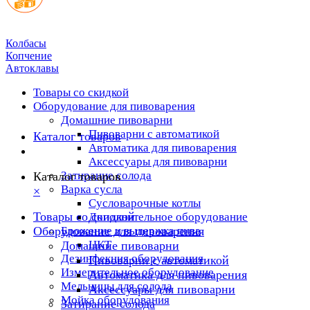
Колбасы
Копчение
Автоклавы
Товары со скидкой
Оборудование для пивоварения
Домашние пивоварни
Пивоварни с автоматикой
Каталог товаров
Автоматика для пивоварения
Аксессуары для пивоварни
Затирание солода
Каталог товаров
Варка сусла
×
Cусловарочные котлы
Товары со скидкой
Дополнительное оборудование
Оборудование для пивоварения
Брожение и выдержка пива
ЦКТ
Домашние пивоварни
Дезинфекция оборудования
Пивоварни с автоматикой
Измерительное оборудование
Автоматика для пивоварения
Мельницы для солода
Аксессуары для пивоварни
Мойка оборудования
Затирание солода