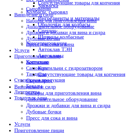
Сопутствующие товары для копчения
Закваска
Сыроварни
Колбасы, сыровял
Виноделие и сидр
Ингредиенты и материалы
Наборы для приготовления вина
Оболочки для колбасы
Дополнительное оборудование
Специи
Дрожжи и добавки для вина и сидра
Шприцы колбасные
Дубовые бочки
Консервирование
Пресс для сока и вина
Автоклав ТЭН
Услуги
Автоклавы
Приготовление пищи
Копчение
Коптильни
Коптильни с гидрозатвором
Самовары
Тандыры
Сопутствующие товары для копчения
Сувенирная продукция
Сыроварни
Бокалы
Виноделие и сидр
Литература
Наборы для приготовления вина
Товар для дачи
Дополнительное оборудование
Дрожжи и добавки для вина и сидра
Дубовые бочки
Пресс для сока и вина
Услуги
Приготовление пищи