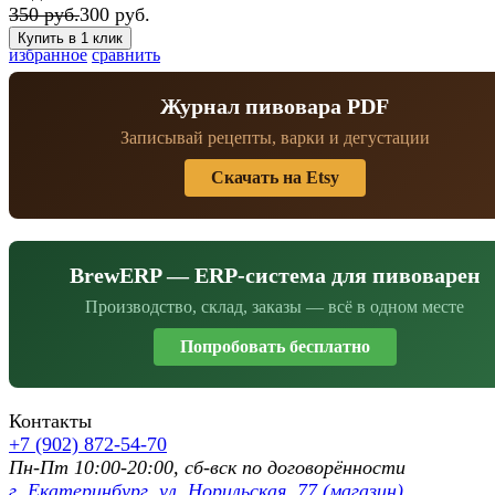
350 руб.
300 руб.
избранное
сравнить
Журнал пивовара PDF
Записывай рецепты, варки и дегустации
Скачать на Etsy
BrewERP — ERP-система для пивоварен
Производство, склад, заказы — всё в одном месте
Попробовать бесплатно
Контакты
+7 (902) 872-54-70
Пн-Пт 10:00-20:00, сб-вск по договорённости
г. Екатеринбург, ул. Норильская, 77 (магазин).