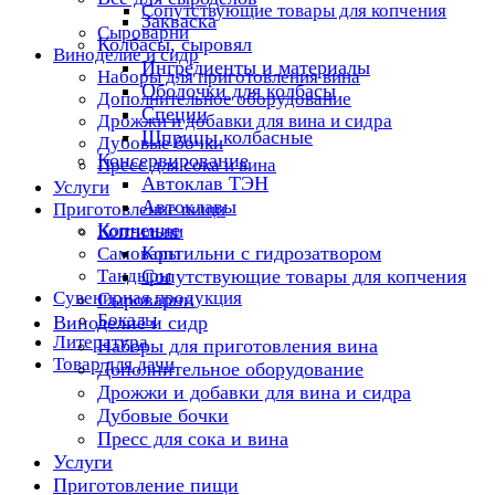
Сопутствующие товары для копчения
Закваска
Сыроварни
Колбасы, сыровял
Виноделие и сидр
Ингредиенты и материалы
Наборы для приготовления вина
Оболочки для колбасы
Дополнительное оборудование
Специи
Дрожжи и добавки для вина и сидра
Шприцы колбасные
Дубовые бочки
Консервирование
Пресс для сока и вина
Автоклав ТЭН
Услуги
Автоклавы
Приготовление пищи
Копчение
Коптильни
Коптильни с гидрозатвором
Самовары
Тандыры
Сопутствующие товары для копчения
Сувенирная продукция
Сыроварни
Бокалы
Виноделие и сидр
Литература
Наборы для приготовления вина
Товар для дачи
Дополнительное оборудование
Дрожжи и добавки для вина и сидра
Дубовые бочки
Пресс для сока и вина
Услуги
Приготовление пищи