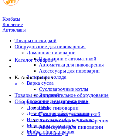
Колбасы
Копчение
Автоклавы
Товары со скидкой
Оборудование для пивоварения
Домашние пивоварни
Пивоварни с автоматикой
Каталог товаров
Автоматика для пивоварения
Аксессуары для пивоварни
Затирание солода
Каталог товаров
Варка сусла
×
Cусловарочные котлы
Товары со скидкой
Дополнительное оборудование
Оборудование для пивоварения
Брожение и выдержка пива
ЦКТ
Домашние пивоварни
Дезинфекция оборудования
Пивоварни с автоматикой
Измерительное оборудование
Автоматика для пивоварения
Мельницы для солода
Аксессуары для пивоварни
Мойка оборудования
Затирание солода