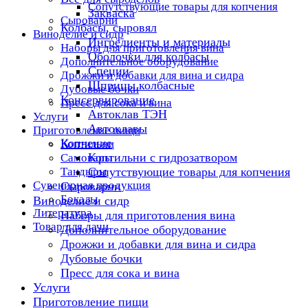
Сопутствующие товары для копчения
Закваска
Сыроварни
Колбасы, сыровял
Виноделие и сидр
Ингредиенты и материалы
Наборы для приготовления вина
Оболочки для колбасы
Дополнительное оборудование
Специи
Дрожжи и добавки для вина и сидра
Шприцы колбасные
Дубовые бочки
Консервирование
Пресс для сока и вина
Автоклав ТЭН
Услуги
Автоклавы
Приготовление пищи
Копчение
Коптильни
Коптильни с гидрозатвором
Самовары
Тандыры
Сопутствующие товары для копчения
Сувенирная продукция
Сыроварни
Бокалы
Виноделие и сидр
Литература
Наборы для приготовления вина
Товар для дачи
Дополнительное оборудование
Дрожжи и добавки для вина и сидра
Дубовые бочки
Пресс для сока и вина
Услуги
Приготовление пищи