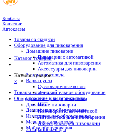
Колбасы
Копчение
Автоклавы
Товары со скидкой
Оборудование для пивоварения
Домашние пивоварни
Пивоварни с автоматикой
Каталог товаров
Автоматика для пивоварения
Аксессуары для пивоварни
Затирание солода
Каталог товаров
Варка сусла
×
Cусловарочные котлы
Товары со скидкой
Дополнительное оборудование
Оборудование для пивоварения
Брожение и выдержка пива
ЦКТ
Домашние пивоварни
Дезинфекция оборудования
Пивоварни с автоматикой
Измерительное оборудование
Автоматика для пивоварения
Мельницы для солода
Аксессуары для пивоварни
Мойка оборудования
Затирание солода