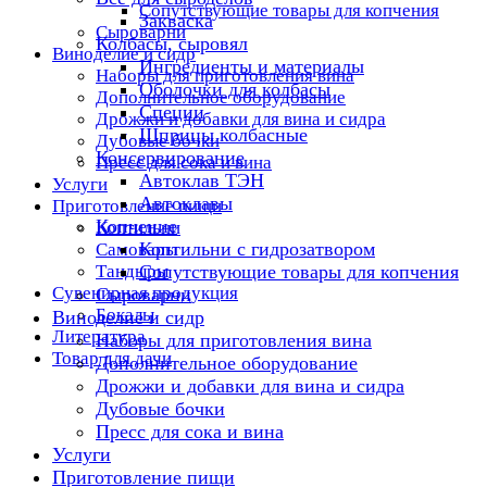
Сопутствующие товары для копчения
Закваска
Сыроварни
Колбасы, сыровял
Виноделие и сидр
Ингредиенты и материалы
Наборы для приготовления вина
Оболочки для колбасы
Дополнительное оборудование
Специи
Дрожжи и добавки для вина и сидра
Шприцы колбасные
Дубовые бочки
Консервирование
Пресс для сока и вина
Автоклав ТЭН
Услуги
Автоклавы
Приготовление пищи
Копчение
Коптильни
Коптильни с гидрозатвором
Самовары
Тандыры
Сопутствующие товары для копчения
Сувенирная продукция
Сыроварни
Бокалы
Виноделие и сидр
Литература
Наборы для приготовления вина
Товар для дачи
Дополнительное оборудование
Дрожжи и добавки для вина и сидра
Дубовые бочки
Пресс для сока и вина
Услуги
Приготовление пищи