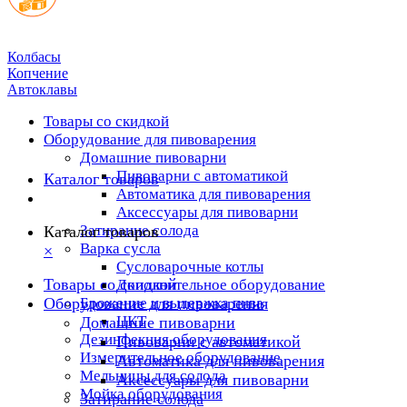
Колбасы
Копчение
Автоклавы
Товары со скидкой
Оборудование для пивоварения
Домашние пивоварни
Пивоварни с автоматикой
Каталог товаров
Автоматика для пивоварения
Аксессуары для пивоварни
Затирание солода
Каталог товаров
Варка сусла
×
Cусловарочные котлы
Товары со скидкой
Дополнительное оборудование
Оборудование для пивоварения
Брожение и выдержка пива
ЦКТ
Домашние пивоварни
Дезинфекция оборудования
Пивоварни с автоматикой
Измерительное оборудование
Автоматика для пивоварения
Мельницы для солода
Аксессуары для пивоварни
Мойка оборудования
Затирание солода