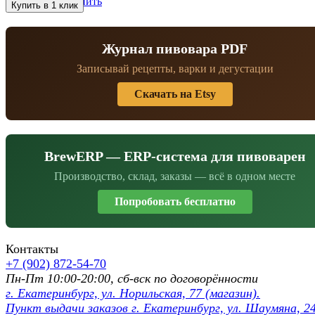
избранное
сравнить
Журнал пивовара PDF
Записывай рецепты, варки и дегустации
Скачать на Etsy
BrewERP — ERP-система для пивоварен
Производство, склад, заказы — всё в одном месте
Попробовать бесплатно
Контакты
+7 (902) 872-54-70
Пн-Пт 10:00-20:00, сб-вск по договорённости
г. Екатеринбург, ул. Норильская, 77 (магазин).
Пункт выдачи заказов г. Екатеринбург, ул. Шаумяна, 24