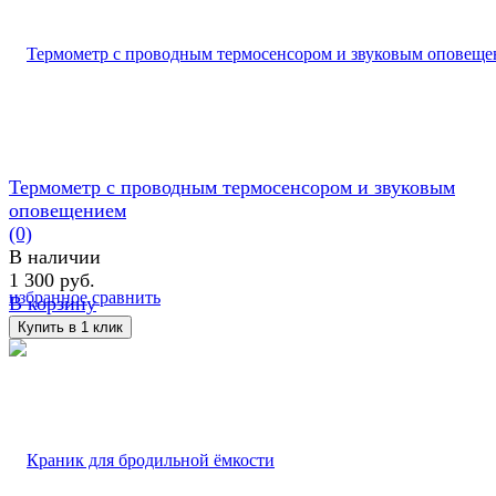
Термометр с проводным термосенсором и звуковым
оповещением
(0)
В наличии
1 300 руб.
избранное
сравнить
В корзину