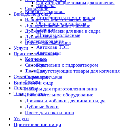
Сопутствующие товары для копчения
Закваска
Сыроварни
Колбасы, сыровял
Виноделие и сидр
Ингредиенты и материалы
Наборы для приготовления вина
Оболочки для колбасы
Дополнительное оборудование
Специи
Дрожжи и добавки для вина и сидра
Шприцы колбасные
Дубовые бочки
Консервирование
Пресс для сока и вина
Автоклав ТЭН
Услуги
Автоклавы
Приготовление пищи
Копчение
Коптильни
Коптильни с гидрозатвором
Самовары
Тандыры
Сопутствующие товары для копчения
Сувенирная продукция
Сыроварни
Бокалы
Виноделие и сидр
Литература
Наборы для приготовления вина
Товар для дачи
Дополнительное оборудование
Дрожжи и добавки для вина и сидра
Дубовые бочки
Пресс для сока и вина
Услуги
Приготовление пищи