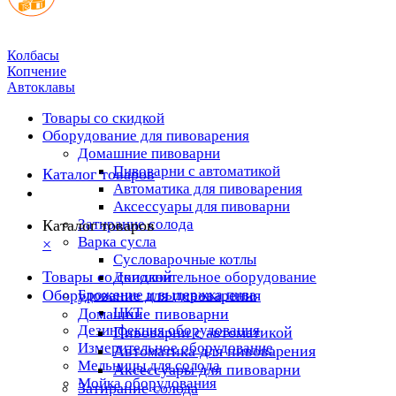
Колбасы
Копчение
Автоклавы
Товары со скидкой
Оборудование для пивоварения
Домашние пивоварни
Пивоварни с автоматикой
Каталог товаров
Автоматика для пивоварения
Аксессуары для пивоварни
Затирание солода
Каталог товаров
Варка сусла
×
Cусловарочные котлы
Товары со скидкой
Дополнительное оборудование
Оборудование для пивоварения
Брожение и выдержка пива
ЦКТ
Домашние пивоварни
Дезинфекция оборудования
Пивоварни с автоматикой
Измерительное оборудование
Автоматика для пивоварения
Мельницы для солода
Аксессуары для пивоварни
Мойка оборудования
Затирание солода