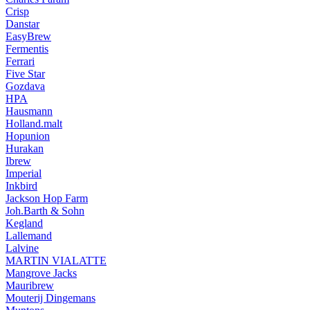
Crisp
Danstar
EasyBrew
Fermentis
Ferrari
Five Star
Gozdava
HPA
Hausmann
Holland.malt
Hopunion
Hurakan
Ibrew
Imperial
Inkbird
Jackson Hop Farm
Joh.Barth & Sohn
Kegland
Lallemand
Lalvine
MARTIN VIALATTE
Mangrove Jacks
Mauribrew
Mouterij Dingemans