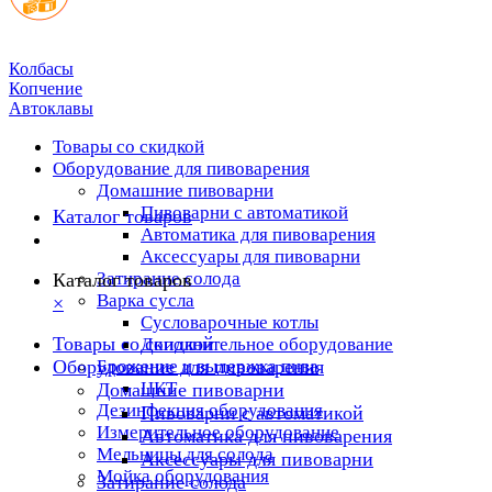
Колбасы
Копчение
Автоклавы
Товары со скидкой
Оборудование для пивоварения
Домашние пивоварни
Пивоварни с автоматикой
Каталог товаров
Автоматика для пивоварения
Аксессуары для пивоварни
Затирание солода
Каталог товаров
Варка сусла
×
Cусловарочные котлы
Товары со скидкой
Дополнительное оборудование
Оборудование для пивоварения
Брожение и выдержка пива
ЦКТ
Домашние пивоварни
Дезинфекция оборудования
Пивоварни с автоматикой
Измерительное оборудование
Автоматика для пивоварения
Мельницы для солода
Аксессуары для пивоварни
Мойка оборудования
Затирание солода