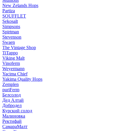
Muntons
New Zelands Hops
Partiza
SOUFFLET
Sekosalt
Simpsons
Spirtman
Stevenson
Swaen
The Vintage Shop
TiTappo
Viking Malt
Vinoferm
Weyermann
Yacima Chief
Yakima Quality Hops
Zemplen
puriFerm
Белсолод
Дед Алтай
Добродел
Курский солод
Малиновка
Ректифай
СамараМалт