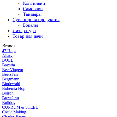
Коптильни
Самовары
Тандыры
Сувенирная продукция
Бокалы
Литература
Товар для дачи
Brands
47 Hops
Allary
BOEL
Bavaria
BeerVingem
BeersFan
Bergmann
Bindewald
Bohemia Hop
Boiron
Brewferm
Bulldog
CUPRUM & STEEL
Castle Malting
Charles Faram