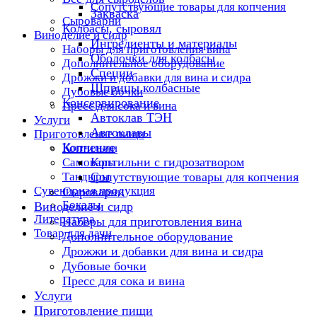
Сопутствующие товары для копчения
Закваска
Сыроварни
Колбасы, сыровял
Виноделие и сидр
Ингредиенты и материалы
Наборы для приготовления вина
Оболочки для колбасы
Дополнительное оборудование
Специи
Дрожжи и добавки для вина и сидра
Шприцы колбасные
Дубовые бочки
Консервирование
Пресс для сока и вина
Автоклав ТЭН
Услуги
Автоклавы
Приготовление пищи
Копчение
Коптильни
Коптильни с гидрозатвором
Самовары
Тандыры
Сопутствующие товары для копчения
Сувенирная продукция
Сыроварни
Бокалы
Виноделие и сидр
Литература
Наборы для приготовления вина
Товар для дачи
Дополнительное оборудование
Дрожжи и добавки для вина и сидра
Дубовые бочки
Пресс для сока и вина
Услуги
Приготовление пищи