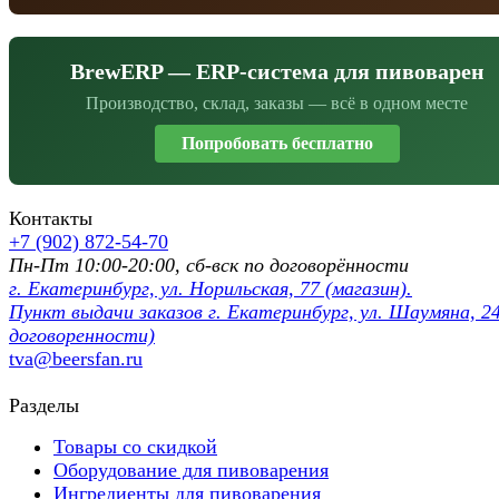
BrewERP — ERP-система для пивоварен
Производство, склад, заказы — всё в одном месте
Попробовать бесплатно
Контакты
+7 (902) 872-54-70
Пн-Пт 10:00-20:00, сб-вск по договорённости
г. Екатеринбург, ул. Норильская, 77 (магазин).
Пункт выдачи заказов г. Екатеринбург, ул. Шаумяна, 24
договоренности)
tva@beersfan.ru
Разделы
Товары со скидкой
Оборудование для пивоварения
Ингредиенты для пивоварения