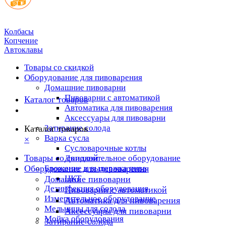
Колбасы
Копчение
Автоклавы
Товары со скидкой
Оборудование для пивоварения
Домашние пивоварни
Пивоварни с автоматикой
Каталог товаров
Автоматика для пивоварения
Аксессуары для пивоварни
Затирание солода
Каталог товаров
Варка сусла
×
Cусловарочные котлы
Товары со скидкой
Дополнительное оборудование
Оборудование для пивоварения
Брожение и выдержка пива
ЦКТ
Домашние пивоварни
Дезинфекция оборудования
Пивоварни с автоматикой
Измерительное оборудование
Автоматика для пивоварения
Мельницы для солода
Аксессуары для пивоварни
Мойка оборудования
Затирание солода