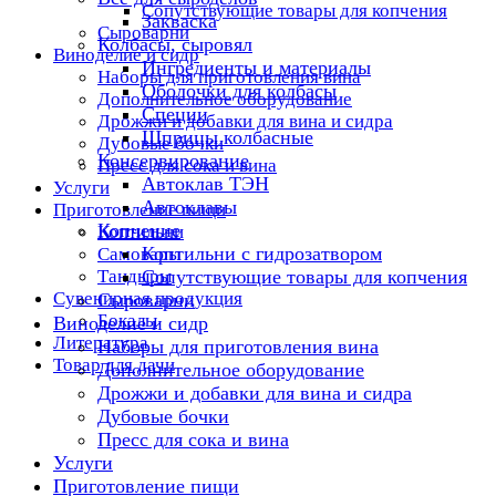
Сопутствующие товары для копчения
Закваска
Сыроварни
Колбасы, сыровял
Виноделие и сидр
Ингредиенты и материалы
Наборы для приготовления вина
Оболочки для колбасы
Дополнительное оборудование
Специи
Дрожжи и добавки для вина и сидра
Шприцы колбасные
Дубовые бочки
Консервирование
Пресс для сока и вина
Автоклав ТЭН
Услуги
Автоклавы
Приготовление пищи
Копчение
Коптильни
Коптильни с гидрозатвором
Самовары
Тандыры
Сопутствующие товары для копчения
Сувенирная продукция
Сыроварни
Бокалы
Виноделие и сидр
Литература
Наборы для приготовления вина
Товар для дачи
Дополнительное оборудование
Дрожжи и добавки для вина и сидра
Дубовые бочки
Пресс для сока и вина
Услуги
Приготовление пищи