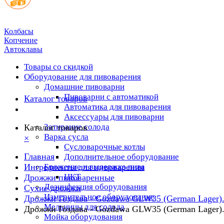
Колбасы
Копчение
Автоклавы
Товары со скидкой
Оборудование для пивоварения
Домашние пивоварни
Пивоварни с автоматикой
Каталог товаров
Автоматика для пивоварения
Аксессуары для пивоварни
Затирание солода
Каталог товаров
Варка сусла
×
Cусловарочные котлы
Главная
Дополнительное оборудование
Ингредиенты для пивоварения
Брожение и выдержка пива
ЦКТ
Дрожжи пивоваренные
Дезинфекция оборудования
Сухие дрожжи
Измерительное оборудование
Дрожжи Гоздава - Gozdawa GLW35 (German Lager)
Мельницы для солода
Дрожжи Гоздава - Gozdawa GLW35 (German Lager)
Мойка оборудования