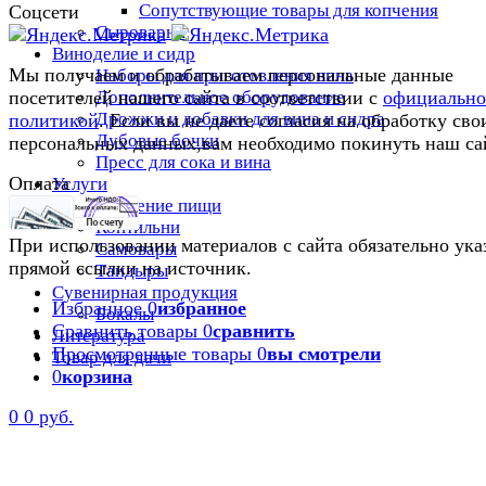
Сопутствующие товары для копчения
Соцсети
Сыроварни
Виноделие и сидр
Мы получаем и обрабатываем персональные данные
Наборы для приготовления вина
Дополнительное оборудование
посетителей нашего сайта в соответствии с
официальн
Дрожжи и добавки для вина и сидра
политикой
. Если вы не даете согласия на обработку сво
Дубовые бочки
персональных данных,вам необходимо покинуть наш са
Пресс для сока и вина
Оплата
Услуги
Приготовление пищи
Коптильни
При использовании материалов с сайта обязательно ука
Самовары
прямой ссылки на источник.
Тандыры
Сувенирная продукция
Избранное
0
избранное
Бокалы
Сравнить товары
0
сравнить
Литература
Просмотренные товары
0
вы смотрели
Товар для дачи
0
корзина
0
0 руб.