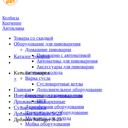
Колбасы
Копчение
Автоклавы
Товары со скидкой
Оборудование для пивоварения
Домашние пивоварни
Пивоварни с автоматикой
Каталог товаров
Автоматика для пивоварения
Аксессуары для пивоварни
Затирание солода
Каталог товаров
Варка сусла
×
Cусловарочные котлы
Главная
Дополнительное оборудование
Ингредиенты для пивоварения
Брожение и выдержка пива
ЦКТ
Дрожжи пивоваренные
Дезинфекция оборудования
Сухие дрожжи
Измерительное оборудование
Дрожжи Saflager S-23
Мельницы для солода
Дрожжи Saflager S-23
Мойка оборудования