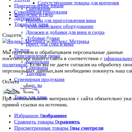
Сопутствующие товары для копчения
Приготовление пищи
Сыроварни
Сувенирная продукция
Виноделие и сидр
Литература
Наборы для приготовления вина
Товар для дачи
Дополнительное оборудование
Дрожжи и добавки для вина и сидра
Соцсети
Дубовые бочки
Пресс для сока и вина
Услуги
Мы получаем и обрабатываем персональные данные
Приготовление пищи
посетителей нашего сайта в соответствии с
официальн
Коптильни
политикой
. Если вы не даете согласия на обработку сво
Самовары
персональных данных,вам необходимо покинуть наш са
Тандыры
Сувенирная продукция
Оплата
Бокалы
Литература
Товар для дачи
При использовании материалов с сайта обязательно ука
прямой ссылки на источник.
Избранное
0
избранное
Сравнить товары
0
сравнить
Просмотренные товары
0
вы смотрели