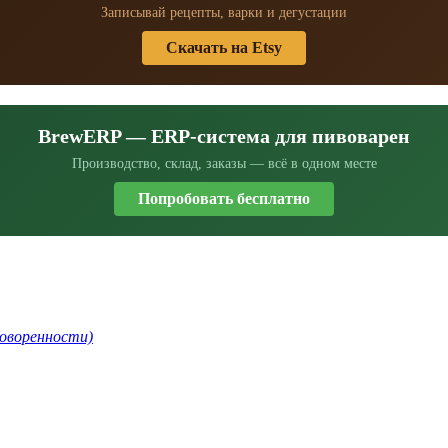
Записывай рецепты, варки и дегустации
Скачать на Etsy
BrewERP — ERP-система для пивоварен
Производство, склад, заказы — всё в одном месте
Попробовать бесплатно
говоренности)