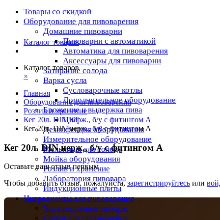
Товары со скидкой
Оборудование для пивоварения
Домашние пивоварни
Пивоварни с автоматикой
Каталог товаров
Автоматика для пивоварения
Аксессуары для пивоварни
Каталог товаров
Затирание солода
×
Варка сусла
Cусловарочные котлы
Главная
Дополнительное оборудование
Оборудование для пивоварения
Брожение и выдержка пива
Розлив и хранение
ЦКТ
Кег 20л. DIN нерж., б/у с фитингом А
Кег 20л. DIN нерж., б/у с фитингом А
Дезинфекция оборудования
Измерительное оборудование
Кег 20л. DIN нерж., б/у с фитингом А
Мельницы для солода
Мойка оборудования
Оставьте ваш отзыв первым
Розлив и хранение
Лаборатория пивовара
Чтобы добавить отзыв, пожалуйста,
зарегистрируйтесь
или
вой
Индукционные плиты
Ингредиенты для пивоварения
Чистозерновые наборы
Солод для пивоварения