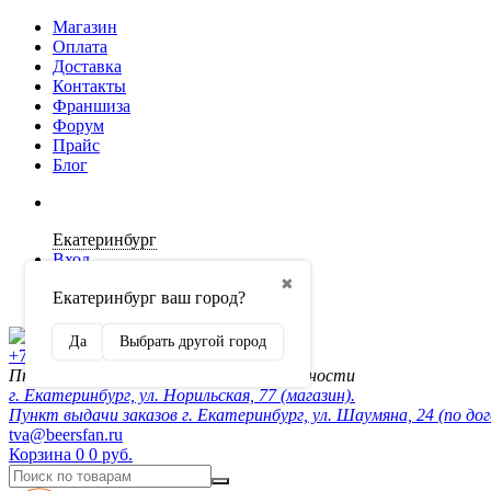
Магазин
Оплата
Доставка
Контакты
Франшиза
Форум
Прайс
Блог
Екатеринбург
Вход
✖
Екатеринбург ваш город?
Регистрация
Да
Выбрать другой город
+7 (902) 872-54-70
Пн-Пт 10:00-20:00, сб-вск по договорённости
г. Екатеринбург, ул. Норильская, 77 (магазин).
Пункт выдачи заказов г. Екатеринбург, ул. Шаумяна, 24 (по до
tva@beersfan.ru
Корзина
0
0 руб.