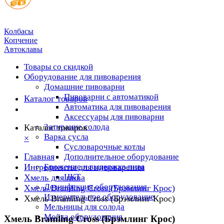
Колбасы
Копчение
Автоклавы
Товары со скидкой
Оборудование для пивоварения
Домашние пивоварни
Пивоварни с автоматикой
Каталог товаров
Автоматика для пивоварения
Аксессуары для пивоварни
Затирание солода
Каталог товаров
Варка сусла
×
Cусловарочные котлы
Главная
Дополнительное оборудование
Ингредиенты для пивоварения
Брожение и выдержка пива
ЦКТ
Хмель для пива
Дезинфекция оборудования
Хмель Bramling Cross (Брэмлинг Крос)
Измерительное оборудование
Хмель Bramling Cross (Брэмлинг Крос)
Мельницы для солода
Мойка оборудования
Хмель Bramling Cross (Брэмлинг Крос)