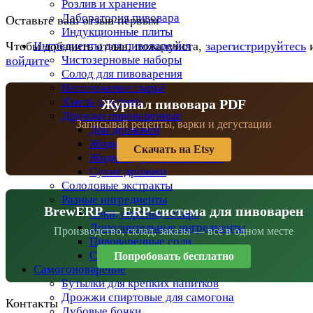
Розлив и хранение
Лаборатория пивовара
Оставьте ваш отзыв первым
Индукционные плиты
Ингредиенты для пивоварения
Чтобы добавить отзыв, пожалуйста,
зарегистрируйтесь
Чистозерновые наборы
войдите
Солод для пивоварения
Несоложеное сырьё
Хмель для пива
Журнал пивовара PDF
Дрожжи пивоваренные
Записывай рецепты, варки и дегустации
Для дрожжей
Жидкие дрожжи
Скачать на Etsy
Жидкие дрожжи BeersFan
Сухие дрожжи
Солодовые экстракты
Разные ингредиенты
BrewERP — ERP-система для пивоварен
Соки, сиропы, сахара
Дополнительные ингредиенты
Производство, склад, заказы — всё в одном месте
Пивоваренные соли
Специи
Попробовать бесплатно
Самогоноварение
Бутылки для крепких напитков
Дрожжи спиртовые для самогона
Контакты
Дубовые бочки