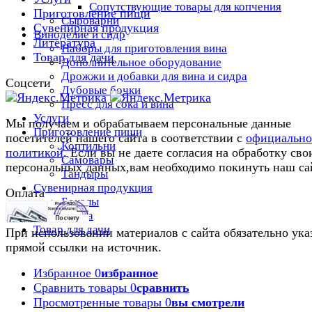
Сопутствующие товары для копчения
Приготовление пищи
Сыроварни
Сувенирная продукция
Виноделие и сидр
Литература
Наборы для приготовления вина
Товар для дачи
Дополнительное оборудование
Дрожжи и добавки для вина и сидра
Соцсети
Дубовые бочки
Пресс для сока и вина
Услуги
Мы получаем и обрабатываем персональные данные
Приготовление пищи
посетителей нашего сайта в соответствии с
официальн
Коптильни
политикой
. Если вы не даете согласия на обработку сво
Самовары
персональных данных,вам необходимо покинуть наш са
Тандыры
Сувенирная продукция
Оплата
Бокалы
Литература
Товар для дачи
При использовании материалов с сайта обязательно ука
прямой ссылки на источник.
Избранное
0
избранное
Сравнить товары
0
сравнить
Просмотренные товары
0
вы смотрели