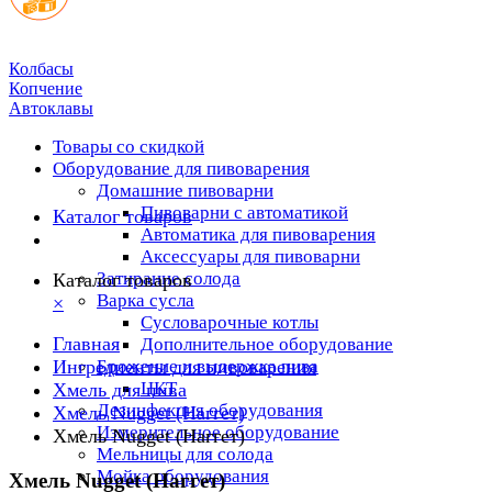
Колбасы
Копчение
Автоклавы
Товары со скидкой
Оборудование для пивоварения
Домашние пивоварни
Пивоварни с автоматикой
Каталог товаров
Автоматика для пивоварения
Аксессуары для пивоварни
Затирание солода
Каталог товаров
Варка сусла
×
Cусловарочные котлы
Главная
Дополнительное оборудование
Ингредиенты для пивоварения
Брожение и выдержка пива
ЦКТ
Хмель для пива
Дезинфекция оборудования
Хмель Nugget (Наггет)
Измерительное оборудование
Хмель Nugget (Наггет)
Мельницы для солода
Мойка оборудования
Хмель Nugget (Наггет)