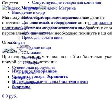
Сопутствующие товары для копчения
Соцсети
Сыроварни
Виноделие и сидр
Мы получаем и обрабатываем персональные данные
Наборы для приготовления вина
Дополнительное оборудование
посетителей нашего сайта в соответствии с
официальн
Дрожжи и добавки для вина и сидра
политикой
. Если вы не даете согласия на обработку сво
Дубовые бочки
персональных данных,вам необходимо покинуть наш са
Пресс для сока и вина
Оплата
Услуги
Приготовление пищи
Коптильни
При использовании материалов с сайта обязательно ука
Самовары
прямой ссылки на источник.
Тандыры
Сувенирная продукция
Избранное
0
избранное
Бокалы
Сравнить товары
0
сравнить
Литература
Просмотренные товары
0
вы смотрели
Товар для дачи
0
корзина
0
0 руб.