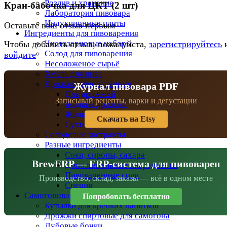
Розлив и хранение
Кран-бабочка для ЦКТ (2 шт)
Лаборатория пивовара
Индукционные плиты
Оставьте ваш отзыв первым
Ингредиенты для пивоварения
Чистозерновые наборы
Чтобы добавить отзыв, пожалуйста,
зарегистрируйтесь
Солод для пивоварения
войдите
Несоложеное сырьё
Хмель для пива
Дрожжи пивоваренные
Журнал пивовара PDF
Для дрожжей
Записывай рецепты, варки и дегустации
Жидкие дрожжи
Жидкие дрожжи BeersFan
Скачать на Etsy
Сухие дрожжи
Солодовые экстракты
Разные ингредиенты
Соки, сиропы, сахара
BrewERP — ERP-система для пивоварен
Дополнительные ингредиенты
Пивоваренные соли
Производство, склад, заказы — всё в одном месте
Специи
Самогоноварение
Попробовать бесплатно
Бутылки для крепких напитков
Дрожжи спиртовые для самогона
Дубовые бочки