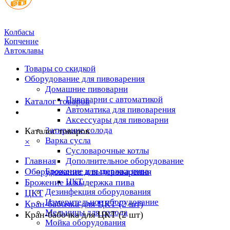
Колбасы
Копчение
Автоклавы
Товары со скидкой
Оборудование для пивоварения
Домашние пивоварни
Пивоварни с автоматикой
Каталог товаров
Автоматика для пивоварения
Аксессуары для пивоварни
Затирание солода
Каталог товаров
Варка сусла
×
Cусловарочные котлы
Главная
Дополнительное оборудование
Оборудование для пивоварения
Брожение и выдержка пива
ЦКТ
Брожение и выдержка пива
Дезинфекция оборудования
ЦКТ
Измерительное оборудование
Кран-бабочка для ЦКТ (2 шт)
Мельницы для солода
Кран-бабочка для ЦКТ (2 шт)
Мойка оборудования