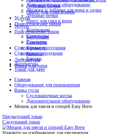
Дополнительное оборудование
Дубовые бочки
Дрожжи и добавки для вина и сидра
Пресс для сока и вина
Дубовые бочки
Услуги
Пресс для сока и вина
Приготовление пищи
Услуги
Коптильни
Приготовление пищи
Самовары
Коптильни
Тандыры
Самовары
Сувенирная продукция
Тандыры
Сувенирная продукция
Бокалы
Бокалы
Литература
Литература
Товар для дачи
Товар для дачи
Главная
Оборудование для пивоварения
Варка сусла
Cусловарочные котлы
Дополнительное оборудование
Мешок для хмеля и специй Easy Brew
Предыдущий товар
Следующий товар
Нажмите на изображение для увеличения