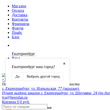
Магазин
Оплата
Доставка
Контакты
Франшиза
Форум
Прайс
Блог
Екатеринбург
Вход
✖
Екатеринбург ваш город?
Регистрация
Да
Выбрать другой город
+7 (902) 872-54-70
Пн-Пт 10:00-20:00, сб-вск по договорённости
г. Екатеринбург, ул. Норильская, 77 (магазин).
Пункт выдачи заказов г. Екатеринбург, ул. Шаумяна, 24 (по до
tva@beersfan.ru
Корзина
0
0 руб.