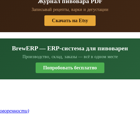
Журнал пивовара PDF
Записывай рецепты, варки и дегустации
Скачать на Etsy
BrewERP — ERP-система для пивоварен
Производство, склад, заказы — всё в одном месте
Попробовать бесплатно
говоренности)