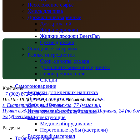
Несоложеное сырьё
Хмель для пива
Дрожжи пивоваренные
Для дрожжей
Жидкие дрожжи
Жидкие дрожжи BeersFan
Сухие дрожжи
Солодовые экстракты
Разные ингредиенты
Соки, сиропы, сахара
Дополнительные ингредиенты
Пивоваренные соли
Специи
Самогоноварение
Контакты
Бутылки для крепких напитков
+7 (902) 872-54-70
Дрожжи спиртовые для самогона
Пн-Пт 10:00-20:00, сб-вск по договорённости
Дубовые бочки
г. Екатеринбург, ул. Норильская, 77 (магазин).
Измерительное оборудование
Пункт выдачи заказов г. Екатеринбург, ул. Шаумяна, 24 (по до
tva@beersfan.ru
Комплектующие
Медное оборудование
Разделы
Перегонные кубы (кастрюли)
Расходный материал
Товары со скидкой