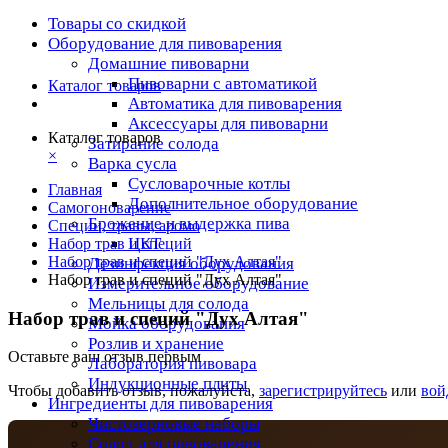
Товары со скидкой
Оборудование для пивоварения
Домашние пивоварни
Пивоварни с автоматикой
Каталог товаров
Автоматика для пивоварения
Аксессуары для пивоварни
Каталог товаров
Затирание солода
×
Варка сусла
Cусловарочные котлы
Главная
Дополнительное оборудование
Самогоноварение
Брожение и выдержка пива
Специи, травы, аромо
ЦКТ
Набор трав и специй
Набор трав и специй "Дух Алтая"
Дезинфекция оборудования
Набор трав и специй "Дух Алтая"
Измерительное оборудование
Мельницы для солода
Набор трав и специй "Дух Алтая"
Мойка оборудования
Розлив и хранение
Оставьте ваш отзыв первым
Лаборатория пивовара
Индукционные плиты
Чтобы добавить отзыв, пожалуйста,
зарегистрируйтесь
или
вой
Ингредиенты для пивоварения
Чистозерновые наборы
Солод для пивоварения