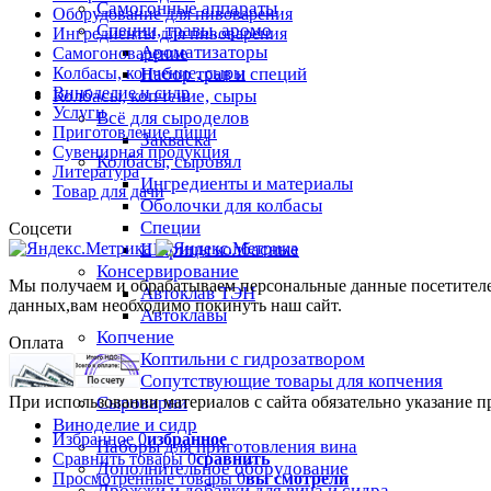
Самогонные аппараты
Оборудование для пивоварения
Специи, травы, аромо
Ингредиенты для пивоварения
Ароматизаторы
Самогоноварение
Набор трав и специй
Колбасы, копчение, сыры
Виноделие и сидр
Колбасы, копчение, сыры
Услуги
Всё для сыроделов
Приготовление пищи
Закваска
Сувенирная продукция
Колбасы, сыровял
Литература
Ингредиенты и материалы
Товар для дачи
Оболочки для колбасы
Специи
Соцсети
Шприцы колбасные
Консервирование
Мы получаем и обрабатываем персональные данные посетителе
Автоклав ТЭН
данных,вам необходимо покинуть наш сайт.
Автоклавы
Копчение
Оплата
Коптильни с гидрозатвором
Сопутствующие товары для копчения
Сыроварни
При использовании материалов с сайта обязательно указание п
Виноделие и сидр
Избранное
0
избранное
Наборы для приготовления вина
Сравнить товары
0
сравнить
Дополнительное оборудование
Просмотренные товары
0
вы смотрели
Дрожжи и добавки для вина и сидра