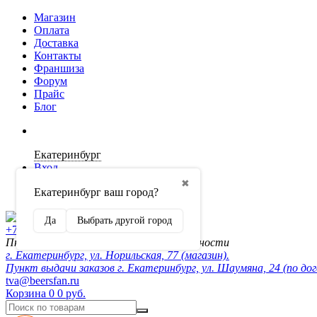
Магазин
Оплата
Доставка
Контакты
Франшиза
Форум
Прайс
Блог
Екатеринбург
Вход
✖
Екатеринбург ваш город?
Регистрация
Да
Выбрать другой город
+7 (902) 872-54-70
Пн-Пт 10:00-20:00, сб-вск по договорённости
г. Екатеринбург, ул. Норильская, 77 (магазин).
Пункт выдачи заказов г. Екатеринбург, ул. Шаумяна, 24 (по до
tva@beersfan.ru
Корзина
0
0 руб.