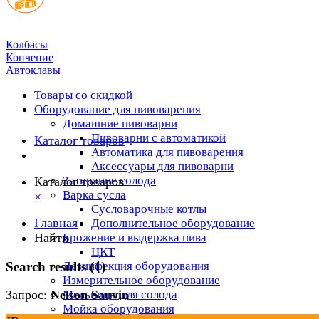
Колбасы
Копчение
Автоклавы
Товары со скидкой
Оборудование для пивоварения
Домашние пивоварни
Пивоварни с автоматикой
Каталог товаров
Автоматика для пивоварения
Аксессуары для пивоварни
Затирание солода
Каталог товаров
Варка сусла
×
Cусловарочные котлы
Главная
Дополнительное оборудование
Найти
Брожение и выдержка пива
ЦКТ
Search results (1)
Дезинфекция оборудования
Измерительное оборудование
Мельницы для солода
Запрос:
Nelson Sauvin
Мойка оборудования