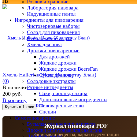
JB
Розлив и хранение
Лаборатория пивовара
Индукционные плиты
Ингредиенты для пивоварения
Чистозерновые наборы
Солод для пивоварения
Несоложеное сырьё
Хмель для пива
Дрожжи пивоваренные
Для дрожжей
Жидкие дрожжи
Жидкие дрожжи BeersFan
Хмель Hallertau Blanc (Халлертау Блан)
Сухие дрожжи
(0)
Солодовые экстракты
Разные ингредиенты
В наличии
Соки, сиропы, сахара
200 руб.
Дополнительные ингредиенты
В корзину
избранное
сравнить
Пивоваренные соли
Специи
Самогоноварение
Бутылки для крепких напитков
Журнал пивовара PDF
Дрожжи спиртовые для самогона
Записывай рецепты, варки и дегустации
Дубовые бочки