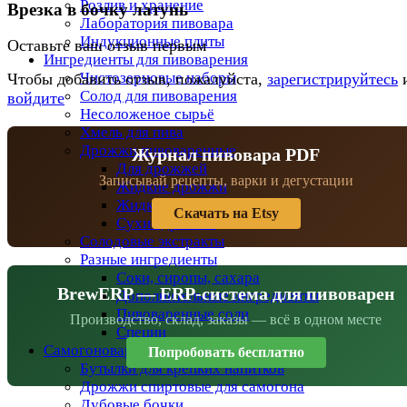
Розлив и хранение
Врезка в бочку латунь
Лаборатория пивовара
Индукционные плиты
Оставьте ваш отзыв первым
Ингредиенты для пивоварения
Чистозерновые наборы
Чтобы добавить отзыв, пожалуйста,
зарегистрируйтесь
Солод для пивоварения
войдите
Несоложеное сырьё
Хмель для пива
Дрожжи пивоваренные
Журнал пивовара PDF
Для дрожжей
Записывай рецепты, варки и дегустации
Жидкие дрожжи
Жидкие дрожжи BeersFan
Скачать на Etsy
Сухие дрожжи
Солодовые экстракты
Разные ингредиенты
Соки, сиропы, сахара
BrewERP — ERP-система для пивоварен
Дополнительные ингредиенты
Пивоваренные соли
Производство, склад, заказы — всё в одном месте
Специи
Самогоноварение
Попробовать бесплатно
Бутылки для крепких напитков
Дрожжи спиртовые для самогона
Дубовые бочки