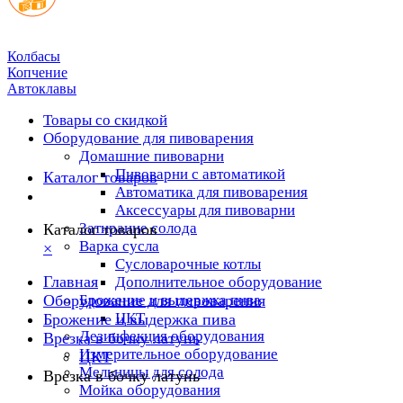
Колбасы
Копчение
Автоклавы
Товары со скидкой
Оборудование для пивоварения
Домашние пивоварни
Пивоварни с автоматикой
Каталог товаров
Автоматика для пивоварения
Аксессуары для пивоварни
Затирание солода
Каталог товаров
Варка сусла
×
Cусловарочные котлы
Главная
Дополнительное оборудование
Оборудование для пивоварения
Брожение и выдержка пива
ЦКТ
Брожение и выдержка пива
Дезинфекция оборудования
Врезка в бочку латунь
Измерительное оборудование
ЦКТ
Мельницы для солода
Врезка в бочку латунь
Мойка оборудования