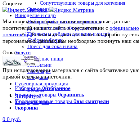
Сопутствующие товары для копчения
Соцсети
Сыроварни
Виноделие и сидр
Мы получаем и обрабатываем персональные данные
Наборы для приготовления вина
Дополнительное оборудование
посетителей нашего сайта в соответствии с
официальн
Дрожжи и добавки для вина и сидра
политикой
. Если вы не даете согласия на обработку сво
Дубовые бочки
персональных данных,вам необходимо покинуть наш са
Пресс для сока и вина
Оплата
Услуги
Приготовление пищи
Коптильни
При использовании материалов с сайта обязательно ука
Самовары
прямой ссылки на источник.
Тандыры
Сувенирная продукция
Избранное
0
избранное
Бокалы
Сравнить товары
0
сравнить
Литература
Просмотренные товары
0
вы смотрели
Товар для дачи
0
корзина
0
0 руб.