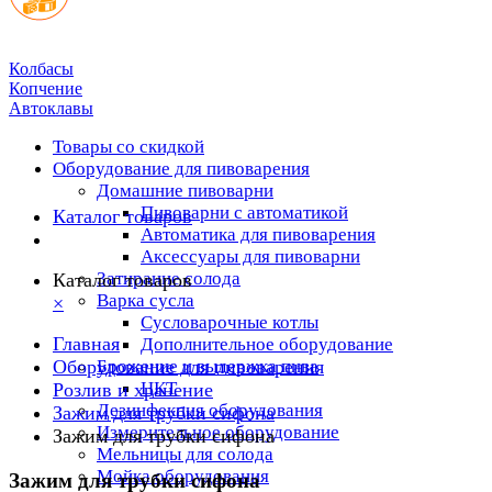
Колбасы
Копчение
Автоклавы
Товары со скидкой
Оборудование для пивоварения
Домашние пивоварни
Пивоварни с автоматикой
Каталог товаров
Автоматика для пивоварения
Аксессуары для пивоварни
Затирание солода
Каталог товаров
Варка сусла
×
Cусловарочные котлы
Главная
Дополнительное оборудование
Оборудование для пивоварения
Брожение и выдержка пива
ЦКТ
Розлив и хранение
Дезинфекция оборудования
Зажим для трубки сифона
Измерительное оборудование
Зажим для трубки сифона
Мельницы для солода
Мойка оборудования
Зажим для трубки сифона