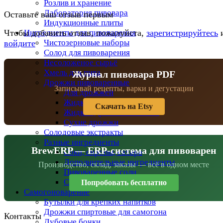
Розлив и хранение
Лаборатория пивовара
Оставьте ваш отзыв первым
Индукционные плиты
Ингредиенты для пивоварения
Чтобы добавить отзыв, пожалуйста,
зарегистрируйтесь
Чистозерновые наборы
войдите
Солод для пивоварения
Несоложеное сырьё
Хмель для пива
Журнал пивовара PDF
Дрожжи пивоваренные
Записывай рецепты, варки и дегустации
Для дрожжей
Жидкие дрожжи
Скачать на Etsy
Жидкие дрожжи BeersFan
Сухие дрожжи
Солодовые экстракты
Разные ингредиенты
BrewERP — ERP-система для пивоварен
Соки, сиропы, сахара
Дополнительные ингредиенты
Производство, склад, заказы — всё в одном месте
Пивоваренные соли
Специи
Попробовать бесплатно
Самогоноварение
Бутылки для крепких напитков
Дрожжи спиртовые для самогона
Контакты
Дубовые бочки