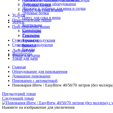
Дополнительное оборудование
Дубовые бочки
Дрожжи и добавки для вина и сидра
Пресс для сока и вина
Дубовые бочки
Услуги
Пресс для сока и вина
Приготовление пищи
Услуги
Коптильни
Приготовление пищи
Самовары
Коптильни
Тандыры
Самовары
Сувенирная продукция
Тандыры
Сувенирная продукция
Бокалы
Бокалы
Литература
Литература
Товар для дачи
Товар для дачи
Главная
Оборудование для пивоварения
Домашние пивоварни
Пивоварни с автоматикой
Пивоварня iBrew / EasyBrew 40/50/70 литров (без чиллера) 
Предыдущий товар
Следующий товар
Нажмите на изображение для увеличения