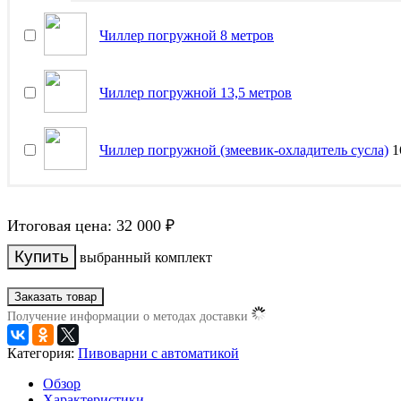
Чиллер погружной 8 метров
Чиллер погружной 13,5 метров
Чиллер погружной (змеевик-охладитель сусла)
1
Итоговая цена:
32 000
₽
выбранный комплект
Заказать товар
Получение информации о методах доставки
Категория:
Пивоварни с автоматикой
Обзор
Характеристики