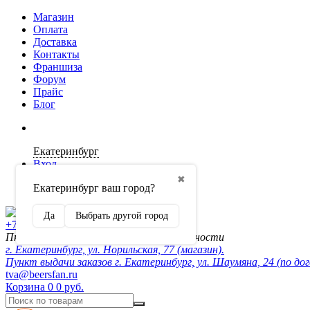
Магазин
Оплата
Доставка
Контакты
Франшиза
Форум
Прайс
Блог
Екатеринбург
Вход
✖
Екатеринбург ваш город?
Регистрация
Да
Выбрать другой город
+7 (902) 872-54-70
Пн-Пт 10:00-20:00, сб-вск по договорённости
г. Екатеринбург, ул. Норильская, 77 (магазин).
Пункт выдачи заказов г. Екатеринбург, ул. Шаумяна, 24 (по до
tva@beersfan.ru
Корзина
0
0 руб.