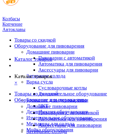
Колбасы
Копчение
Автоклавы
Товары со скидкой
Оборудование для пивоварения
Домашние пивоварни
Пивоварни с автоматикой
Каталог товаров
Автоматика для пивоварения
Аксессуары для пивоварни
Затирание солода
Каталог товаров
Варка сусла
×
Cусловарочные котлы
Товары со скидкой
Дополнительное оборудование
Оборудование для пивоварения
Брожение и выдержка пива
ЦКТ
Домашние пивоварни
Дезинфекция оборудования
Пивоварни с автоматикой
Измерительное оборудование
Автоматика для пивоварения
Мельницы для солода
Аксессуары для пивоварни
Мойка оборудования
Затирание солода