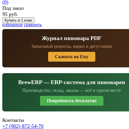
(0)
Под заказ
95 руб.
избранное
сравнить
Журнал пивовара PDF
Записывай рецепты, варки и дегустации
Скачать на Etsy
BrewERP — ERP-система для пивоварен
Производство, склад, заказы — всё в одном месте
Попробовать бесплатно
Контакты
+7 (902) 872-54-70