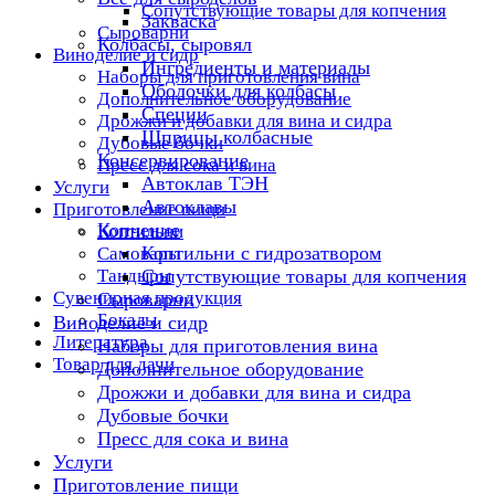
Сопутствующие товары для копчения
Закваска
Сыроварни
Колбасы, сыровял
Виноделие и сидр
Ингредиенты и материалы
Наборы для приготовления вина
Оболочки для колбасы
Дополнительное оборудование
Специи
Дрожжи и добавки для вина и сидра
Шприцы колбасные
Дубовые бочки
Консервирование
Пресс для сока и вина
Автоклав ТЭН
Услуги
Автоклавы
Приготовление пищи
Копчение
Коптильни
Коптильни с гидрозатвором
Самовары
Тандыры
Сопутствующие товары для копчения
Сувенирная продукция
Сыроварни
Бокалы
Виноделие и сидр
Литература
Наборы для приготовления вина
Товар для дачи
Дополнительное оборудование
Дрожжи и добавки для вина и сидра
Дубовые бочки
Пресс для сока и вина
Услуги
Приготовление пищи