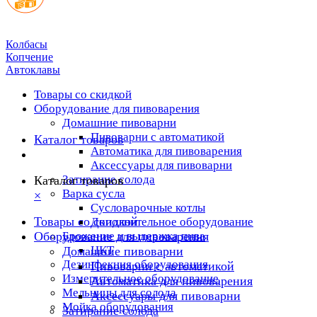
Колбасы
Копчение
Автоклавы
Товары со скидкой
Оборудование для пивоварения
Домашние пивоварни
Пивоварни с автоматикой
Каталог товаров
Автоматика для пивоварения
Аксессуары для пивоварни
Затирание солода
Каталог товаров
Варка сусла
×
Cусловарочные котлы
Товары со скидкой
Дополнительное оборудование
Оборудование для пивоварения
Брожение и выдержка пива
ЦКТ
Домашние пивоварни
Дезинфекция оборудования
Пивоварни с автоматикой
Измерительное оборудование
Автоматика для пивоварения
Мельницы для солода
Аксессуары для пивоварни
Мойка оборудования
Затирание солода