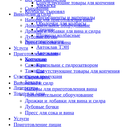
Сопутствующие товары для копчения
Закваска
Сыроварни
Колбасы, сыровял
Виноделие и сидр
Ингредиенты и материалы
Наборы для приготовления вина
Оболочки для колбасы
Дополнительное оборудование
Специи
Дрожжи и добавки для вина и сидра
Шприцы колбасные
Дубовые бочки
Консервирование
Пресс для сока и вина
Автоклав ТЭН
Услуги
Автоклавы
Приготовление пищи
Копчение
Коптильни
Коптильни с гидрозатвором
Самовары
Тандыры
Сопутствующие товары для копчения
Сувенирная продукция
Сыроварни
Бокалы
Виноделие и сидр
Литература
Наборы для приготовления вина
Товар для дачи
Дополнительное оборудование
Дрожжи и добавки для вина и сидра
Дубовые бочки
Пресс для сока и вина
Услуги
Приготовление пищи