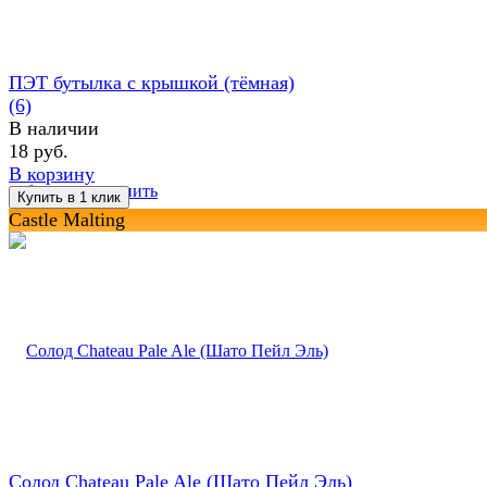
ПЭТ бутылка с крышкой (тёмная)
(6)
В наличии
18 руб.
В корзину
избранное
сравнить
Castle Malting
Солод Chateau Pale Ale (Шато Пейл Эль)