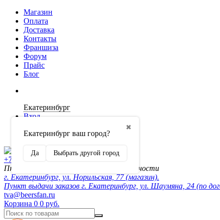
Магазин
Оплата
Доставка
Контакты
Франшиза
Форум
Прайс
Блог
Екатеринбург
Вход
✖
Екатеринбург ваш город?
Регистрация
Да
Выбрать другой город
+7 (902) 872-54-70
Пн-Пт 10:00-20:00, сб-вск по договорённости
г. Екатеринбург, ул. Норильская, 77 (магазин).
Пункт выдачи заказов г. Екатеринбург, ул. Шаумяна, 24 (по до
tva@beersfan.ru
Корзина
0
0 руб.