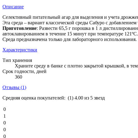
Описание
Селективный питательный агар для выделения и учета дрожже
Эта среда – вариант классической среды Сабуро с добавление
Приготовление
: Развести 65,5 г порошка в 1 л дистиллирова
автоклавированием в течение 15 минут при температуре 121ºС. 
Среда предназначена только для лабораторного использования.
Характеристики
Тип хранения
Храните среду в банке с плотно закрытой крышкой, в те
Срок годности, дней
360
Отзывы (
1
)
Средняя оценка покупателей:
(1)
4.00 из 5 звезд
0
1
0
0
0