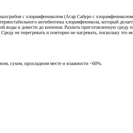
выхгрибов с хлорамфениколом (Агар Сабуро с хлорамфениколом
м термостабильного антибиотика хлорамфеникола, который делае
нной воды и довести до кипения. Разлить приготовленную среду 
Среду не перегревать и повторно не нагревать, поскольку это мо
мном, сухом, прохладном месте и влажности <60%.