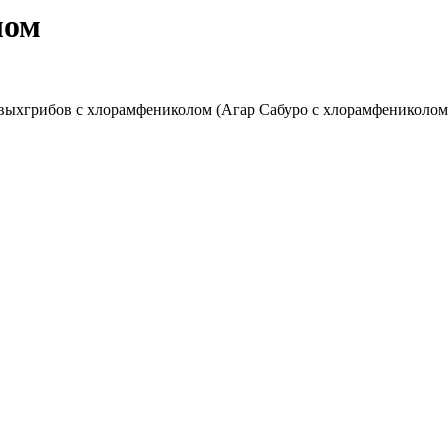
лом
выхгрибов с хлорамфениколом (Агар Сабуро с хлорамфениколом