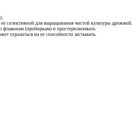
).
т ее селективной для выращивания чистой культуры дрожжей.
по флаконам (пробиркам) и простерилизовать
жет отразиться на ее способности застывать.