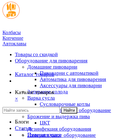
Колбасы
Копчение
Автоклавы
Товары со скидкой
Оборудование для пивоварения
Домашние пивоварни
Пивоварни с автоматикой
Каталог товаров
Автоматика для пивоварения
Аксессуары для пивоварни
Затирание солода
Каталог товаров
Варка сусла
×
Cусловарочные котлы
Дополнительное оборудование
Найти
Брожение и выдержка пива
Блоги
ЦКТ
Статьи
Дезинфекция оборудования
Пивная кухня
Измерительное оборудование