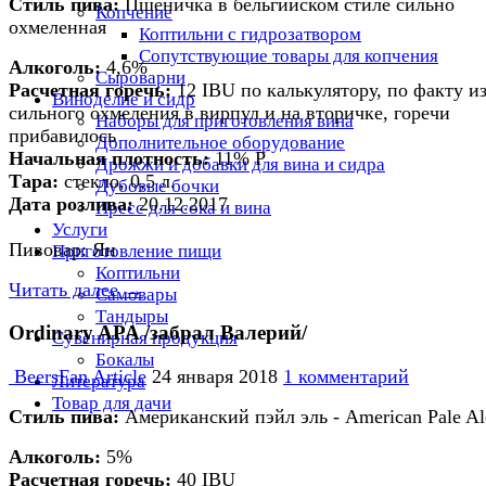
Стиль пива:
Пшеничка в бельгийском стиле сильно
Копчение
охмеленная
Коптильни с гидрозатвором
Сопутствующие товары для копчения
Алкоголь:
4,6%
Сыроварни
Расчетная горечь:
12 IBU по калькулятору, по факту из
Виноделие и сидр
сильного охмеления в вирпул и на вторичке, горечи
Наборы для приготовления вина
прибавилось
Дополнительное оборудование
Начальная плотность
:
11% P
Дрожжи и добавки для вина и сидра
Тара:
стекло, 0,5 л.
Дубовые бочки
Дата розлива:
20.12.2017
Пресс для сока и вина
Услуги
Пивовар: Ян
Приготовление пищи
Коптильни
Читать далее →
Самовары
Тандыры
Ordinary APA /забрал Валерий/
Сувенирная продукция
Бокалы
BeersFan Article
24 января 2018
1 комментарий
Литература
Товар для дачи
Стиль пива:
Американский пэйл эль - American Pale Al
Алкоголь:
5%
Расчетная горечь:
40 IBU