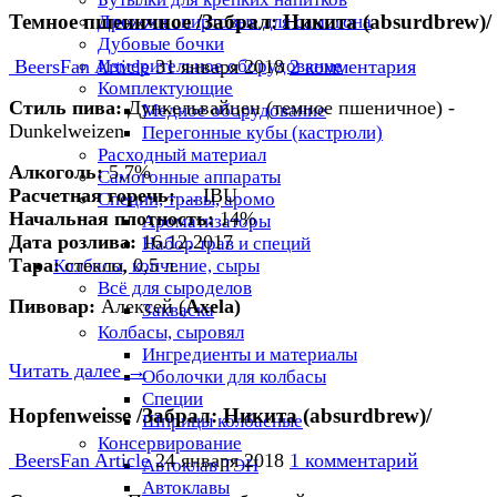
Темное пшеничное /Забрал: Никита (absurdbrew)/
Дрожжи спиртовые для самогона
Дубовые бочки
Измерительное оборудование
BeersFan Article
31 января 2018
2 комментария
Комплектующие
Стиль пива:
Дункельвайцен (темное пшеничное) -
Медное оборудование
Dunkelweizen
Перегонные кубы (кастрюли)
Расходный материал
Алкоголь:
5,7%
Самогонные аппараты
Расчетная горечь:
... IBU
Специи, травы, аромо
Начальная плотность
:
14%
Ароматизаторы
Дата розлива:
16.12.2017
Набор трав и специй
Тара:
стекло, 0,5 л.
Колбасы, копчение, сыры
Всё для сыроделов
Пивовар:
Алексей
(
Axela)
Закваска
Колбасы, сыровял
Ингредиенты и материалы
Читать далее →
Оболочки для колбасы
Специи
Hopfenweisse /Забрал: Никита (absurdbrew)/
Шприцы колбасные
Консервирование
BeersFan Article
24 января 2018
1 комментарий
Автоклав ТЭН
Автоклавы