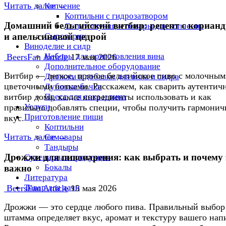
Читать далее →
Копчение
Коптильни с гидрозатвором
Домашний бельгийский витбир: рецепт с кориан
Сопутствующие товары для копчения
Сыроварни
и апельсиновой цедрой
Виноделие и сидр
Наборы для приготовления вина
BeersFan Article
17 мая 2026
Дополнительное оборудование
Витбир — легкое, пряное бельгийское пиво с молочным
Дрожжи и добавки для вина и сидра
цветочными нотками. Расскажем, как сварить аутентич
Дубовые бочки
Пресс для сока и вина
витбир дома, какие ингредиенты использовать и как
Услуги
правильно добавлять специи, чтобы получить гармони
Приготовление пищи
вкус.
Коптильни
Читать далее →
Самовары
Тандыры
Дрожжи для пивоварения: как выбрать и почему 
Сувенирная продукция
Бокалы
важно
Литература
Товар для дачи
BeersFan Article
15 мая 2026
Дрожжи — это сердце любого пива. Правильный выбор
штамма определяет вкус, аромат и текстуру вашего нап