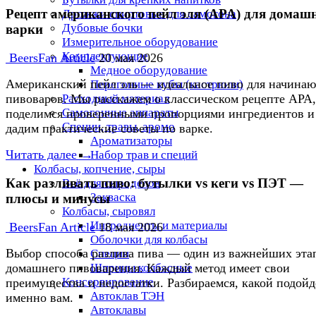
Рецепт американского пейл эля (APA) для домаш
Дрожжи спиртовые для самогона
Дубовые бочки
варки
Измерительное оборудование
Комплектующие
BeersFan Article
20 мая 2026
Медное оборудование
Американский пейл эль — идеальное пиво для начина
Перегонные кубы (кастрюли)
Расходный материал
пивоваров. Мы расскажем о классическом рецепте APA,
Самогонные аппараты
поделимся проверенными пропорциями ингредиентов и
Специи, травы, аромо
дадим практические советы по варке.
Ароматизаторы
Читать далее →
Набор трав и специй
Колбасы, копчение, сыры
Как разливать пиво: бутылки vs кеги vs ПЭТ —
Всё для сыроделов
Закваска
плюсы и минусы
Колбасы, сыровял
Ингредиенты и материалы
BeersFan Article
18 мая 2026
Оболочки для колбасы
Выбор способа разлива пива — один из важнейших эта
Специи
домашнего пивоварения. Каждый метод имеет свои
Шприцы колбасные
Консервирование
преимущества и недостатки. Разбираемся, какой подойд
Автоклав ТЭН
именно вам.
Автоклавы