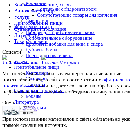
Копчение
Колбасы, копчение, сыры
Коптильни с гидрозатвором
Виноделие и сидр
Сопутствующие товары для копчения
Услуги
Сыроварни
Приготовление пищи
Виноделие и сидр
Сувенирная продукция
Наборы для приготовления вина
Литература
Дополнительное оборудование
Товар для дачи
Дрожжи и добавки для вина и сидра
Дубовые бочки
Соцсети
Пресс для сока и вина
Услуги
Приготовление пищи
Коптильни
Мы получаем и обрабатываем персональные данные
Самовары
посетителей нашего сайта в соответствии с
официальн
Тандыры
политикой
. Если вы не даете согласия на обработку сво
Сувенирная продукция
персональных данных,вам необходимо покинуть наш са
Бокалы
Литература
Оплата
Товар для дачи
При использовании материалов с сайта обязательно ука
прямой ссылки на источник.