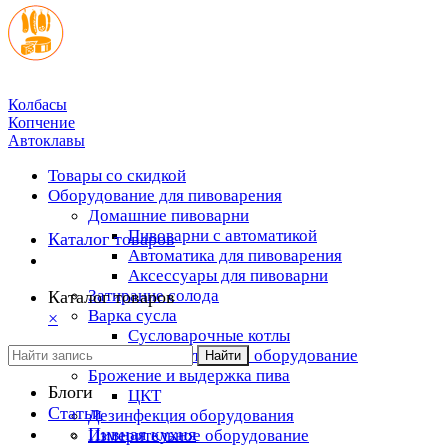
Колбасы
Копчение
Автоклавы
Товары со скидкой
Оборудование для пивоварения
Домашние пивоварни
Пивоварни с автоматикой
Каталог товаров
Автоматика для пивоварения
Аксессуары для пивоварни
Затирание солода
Каталог товаров
Варка сусла
×
Cусловарочные котлы
Дополнительное оборудование
Найти
Брожение и выдержка пива
Блоги
ЦКТ
Статьи
Дезинфекция оборудования
Пивная кухня
Измерительное оборудование