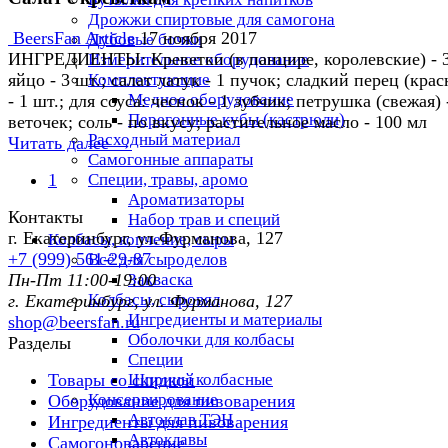
Дрожжи спиртовые для самогона
BeersFan Article
17 ноября 2017
Дубовые бочки
ИНГРЕДИЕНТЫ: Креветки (в панцире, королевские) - 3
Измерительное оборудование
Комплектующие
яйцо - 3 шт.; салат латук - 1 пучок; сладкий перец (кра
Медное оборудование
- 1 шт.; для соуса: чеснок - 1 зубчик; петрушка (свежая) 
Перегонные кубы (кастрюли)
веточек; соль - по вкусу; растительное масло - 100 мл
Расходный материал
Читать далее →
Самогонные аппараты
Специи, травы, аромо
1
Ароматизаторы
Контакты
Набор трав и специй
г. Екатеринбург, ул.Фурманoва, 127
Колбасы, копчение, сыры
+7 (999) 561-29-87
Всё для сыроделов
Закваска
Пн-Пт 11:00-19:00
Колбасы, сыровял
г. Екатеринбург, ул. Фурманoва, 127
Ингредиенты и материалы
shop@beersfan.ru
Оболочки для колбасы
Разделы
Специи
Шприцы колбасные
Товары со скидкой
Консервирование
Оборудование для пивоварения
Автоклав ТЭН
Ингредиенты для пивоварения
Автоклавы
Самогоноварение