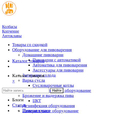
Колбасы
Копчение
Автоклавы
Товары со скидкой
Оборудование для пивоварения
Домашние пивоварни
Пивоварни с автоматикой
Каталог товаров
Автоматика для пивоварения
Аксессуары для пивоварни
Затирание солода
Каталог товаров
Варка сусла
×
Cусловарочные котлы
Дополнительное оборудование
Найти
Брожение и выдержка пива
Блоги
ЦКТ
Статьи
Дезинфекция оборудования
Пивная кухня
Измерительное оборудование