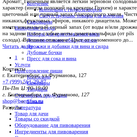
Аромат: Типичным является легкий зерновой солодовы
Копчение
характер (иногда похожий на крекеры Грэхем) и характ
Коптильни с гидрозатвором
цветочный или пряный запах благородного хмеля. Чист
Сопутствующие товары для копчения
никаких фруктовых эфиров, никакого диацетила. Може
Сыроварни
иметь изначальный серный запах (от воды и/или дрожж
Виноделие и сидр
на заднем плане слабые ноты диметилсульфида (от pils
Наборы для приготовления вина
солода). Внешнее описание: Цвет от соломенного до...
Дополнительное оборудование
Читать далее →
Дрожжи и добавки для вина и сидра
Дубовые бочки
1
Пресс для сока и вина
Услуги
Контакты
Приготовление пищи
г. Екатеринбург, ул.Фурманoва, 127
Коптильни
+7 (999) 561-29-87
Самовары
Пн-Пт 11:00-19:00
Тандыры
г. Екатеринбург, ул. Фурманoва, 127
Сувенирная продукция
shop@beersfan.ru
Бокалы
Разделы
Литература
Товар для дачи
Товары со скидкой
Оборудование для пивоварения
Ингредиенты для пивоварения