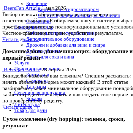
Копчение
BeersFan Article
1 мая 2026
Коптильни с гидрозатвором
Выбор первого оборудования для пивоварения —
Сопутствующие товары для копчения
ответственный шаг. Разбираемся, какую систему выбрат
Сыроварни
простых вариантов до полнофункциональных установо
Виноделие и сидр
Честное сравнение по цене, удобству и результатам.
Наборы для приготовления вина
Дополнительное оборудование
Читать далее →
Дрожжи и добавки для вина и сидра
Домашнее вино для начинающих: оборудование и
Дубовые бочки
Пресс для сока и вина
первый рецепт
Услуги
Приготовление пищи
BeersFan Article
28 апреля 2026
Коптильни
Виноделие казалось вам сложным? Спешим рассказать:
Самовары
начать делать вино дома может каждый! В этой статье
Тандыры
разбираемся, какое минимальное оборудование понадоб
Сувенирная продукция
какие ингредиенты выбрать и как создать своё первое 
Бокалы
по проверенному рецепту.
Литература
Читать далее →
Товар для дачи
Сухое охмеление (dry hopping): техника, сроки,
результат