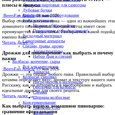
плюсы и минусы
Дрожжи спиртовые для самогона
Дубовые бочки
Измерительное оборудование
BeersFan Article
18 мая 2026
Комплектующие
Выбор способа разлива пива — один из важнейших эта
Медное оборудование
домашнего пивоварения. Каждый метод имеет свои
Перегонные кубы (кастрюли)
преимущества и недостатки. Разбираемся, какой подойд
Расходный материал
именно вам.
Самогонные аппараты
Читать далее →
Специи, травы, аромо
Ароматизаторы
Дрожжи для пивоварения: как выбрать и почему 
Набор трав и специй
важно
Колбасы, копчение, сыры
Всё для сыроделов
BeersFan Article
15 мая 2026
Закваска
Дрожжи — это сердце любого пива. Правильный выбор
Колбасы, сыровял
штамма определяет вкус, аромат и текстуру вашего нап
Ингредиенты и материалы
Расскажу, как не потеряться в многообразии и выбрать
Оболочки для колбасы
идеальные дрожжи для своего рецепта.
Специи
Читать далее →
Шприцы колбасные
Консервирование
Как выбрать первую домашнюю пивоварню:
Автоклав ТЭН
сравнение оборудования
Автоклавы