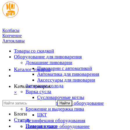
Колбасы
Копчение
Автоклавы
Товары со скидкой
Оборудование для пивоварения
Домашние пивоварни
Пивоварни с автоматикой
Каталог товаров
Автоматика для пивоварения
Аксессуары для пивоварни
Затирание солода
Каталог товаров
Варка сусла
×
Cусловарочные котлы
Дополнительное оборудование
Найти
Брожение и выдержка пива
Блоги
ЦКТ
Статьи
Дезинфекция оборудования
Пивная кухня
Измерительное оборудование