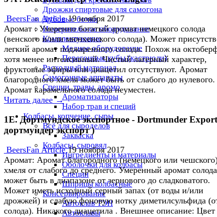
Дрожжи спиртовые для самогона
BeersFan Article
19 ноября 2017
Дубовые бочки
Аромат : Умеренно богатый аромат немецкого солода
Измерительное оборудование
Комплектующие
(венского и/или мюнхенского солода). Может присутств
Медное оборудование
легкий аромат поджаренного солода. Похож на октоберф
Перегонные кубы (кастрюли)
хотя менее интенсивный. Чистый лагерный характер,
Расходный материал
фруктовые эфиры или диацетил отсутствуют. Аромат
Самогонные аппараты
благородного хмеля может быть от слабого до нулевого.
Специи, травы, аромо
Аромат карамельного солода неуместен.
Ароматизаторы
Читать далее →
Набор трав и специй
Колбасы, копчение, сыры
1E. Дортмундское экспортное - Dortmunder Export
Всё для сыроделов
дортмундер экспорт )
Закваска
Колбасы, сыровял
BeersFan Article
19 ноября 2017
Ингредиенты и материалы
Аромат: Аромат благородного (немецкого или чешского
Оболочки для колбасы
хмеля от слабого до среднего. Умеренный аромат солода
Специи
может быть в диапазоне от зернового до сладковатого.
Шприцы колбасные
Может иметь исходный серный запах (от воды и/или
Консервирование
дрожжей) и слабую фоновую нотку диметилсульфида (от
Автоклав ТЭН
солода). Никакого диацетила . Внешнее описание: Цвет
Автоклавы