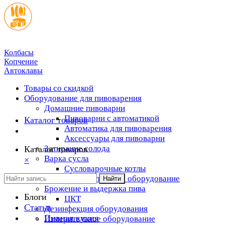
Колбасы
Копчение
Автоклавы
Товары со скидкой
Оборудование для пивоварения
Домашние пивоварни
Пивоварни с автоматикой
Каталог товаров
Автоматика для пивоварения
Аксессуары для пивоварни
Затирание солода
Каталог товаров
Варка сусла
×
Cусловарочные котлы
Дополнительное оборудование
Найти
Брожение и выдержка пива
Блоги
ЦКТ
Статьи
Дезинфекция оборудования
Пивная кухня
Измерительное оборудование