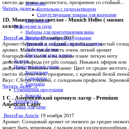
светло до темно золотистого, прозрачное со стойкой...
Копчение
Читать далее →
Коптильни с гидрозатвором
Сопутствующие товары для копчения
1D. Мюнхенское светлое - Munich Helles ( мюних
Сыроварни
хеллес )
Виноделие и сидр
Наборы для приготовления вина
BeersFan Article
19 ноября 2017
Дополнительное оборудование
Дрожжи и добавки для вина и сидра
Аромат: Зерновой и сладкий, преобладает чистый соло
Дубовые бочки
аромат. Может также иметь очень легкий аромат
Пресс для сока и вина
благородного хмеля и на заднем плане легкую ноту
Услуги
диметилсульфида (от pils солода). Никаких эфиров или
Приготовление пищи
диацетила. Внешнее описание: Цвет от средне желтого 
Коптильни
светло золотистого, прозрачное, с кремовой белой пено
Самовары
Вкус: Слегка сладкий, с солодовым профилем. Зерновой 
Тандыры
Читать далее →
Сувенирная продукция
Бокалы
1 C . Американский премиум лагер - Premium
Литература
American Lager
Товар для дачи
BeersFan Article
19 ноября 2017
Аромат: Солодовый аромат от низкого до средне низког
может быть зерновым, сладким или кукурузоподобным.