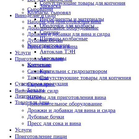
Сопутствующие товары для копчения
Закваска
Сыроварни
Колбасы, сыровял
Виноделие и сидр
Ингредиенты и материалы
Наборы для приготовления вина
Оболочки для колбасы
Дополнительное оборудование
Специи
Дрожжи и добавки для вина и сидра
Шприцы колбасные
Дубовые бочки
Консервирование
Пресс для сока и вина
Автоклав ТЭН
Услуги
Автоклавы
Приготовление пищи
Копчение
Коптильни
Коптильни с гидрозатвором
Самовары
Тандыры
Сопутствующие товары для копчения
Сувенирная продукция
Сыроварни
Бокалы
Виноделие и сидр
Литература
Наборы для приготовления вина
Товар для дачи
Дополнительное оборудование
Дрожжи и добавки для вина и сидра
Дубовые бочки
Пресс для сока и вина
Услуги
Приготовление пищи