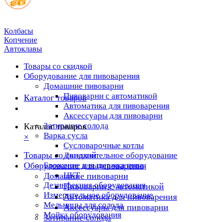
Колбасы
Копчение
Автоклавы
Товары со скидкой
Оборудование для пивоварения
Домашние пивоварни
Пивоварни с автоматикой
Каталог товаров
Автоматика для пивоварения
Аксессуары для пивоварни
Затирание солода
Каталог товаров
Варка сусла
×
Cусловарочные котлы
Товары со скидкой
Дополнительное оборудование
Оборудование для пивоварения
Брожение и выдержка пива
ЦКТ
Домашние пивоварни
Дезинфекция оборудования
Пивоварни с автоматикой
Измерительное оборудование
Автоматика для пивоварения
Мельницы для солода
Аксессуары для пивоварни
Мойка оборудования
Затирание солода