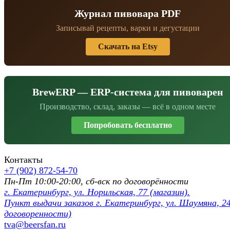
Журнал пивовара PDF
Записывай рецепты, варки и дегустации
Скачать на Etsy
BrewERP — ERP-система для пивоварен
Производство, склад, заказы — всё в одном месте
Попробовать бесплатно
Контакты
+7 (902) 872-54-70
Пн-Пт 10:00-20:00, сб-вск по договорённости
г. Екатеринбург, ул. Норильская, 77 (магазин).
Пункт выдачи заказов г. Екатеринбург, ул. Шаумяна, 24
договоренности)
tva@beersfan.ru