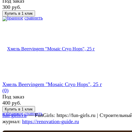
Под заказ
300 руб.
избранное
сравнить
Хмель Beervingem "Mosaic Cryo Hops", 25 г
(0)
Под заказ
400 руб.
избранное
сравнить
fun-girls.ru
— FunGirls: https://fun-girls.ru | Строительны
журнал:
https://renovation-guide.ru