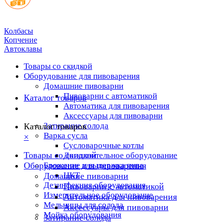
Колбасы
Копчение
Автоклавы
Товары со скидкой
Оборудование для пивоварения
Домашние пивоварни
Пивоварни с автоматикой
Каталог товаров
Автоматика для пивоварения
Аксессуары для пивоварни
Затирание солода
Каталог товаров
Варка сусла
×
Cусловарочные котлы
Товары со скидкой
Дополнительное оборудование
Оборудование для пивоварения
Брожение и выдержка пива
ЦКТ
Домашние пивоварни
Дезинфекция оборудования
Пивоварни с автоматикой
Измерительное оборудование
Автоматика для пивоварения
Мельницы для солода
Аксессуары для пивоварни
Мойка оборудования
Затирание солода