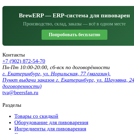
BrewERP — ERP-система для пивоварен
Производство, склад, заказы — всё в одном месте
Попробовать бесплатно
Контакты
+7 (902) 872-54-70
Пн-Пт 10:00-20:00, сб-вск по договорённости
г. Екатеринбург, ул. Норильская, 77 (магазин).
Пункт выдачи заказов г. Екатеринбург, ул. Шаумяна, 24
договоренности)
tva@beersfan.ru
Разделы
Товары со скидкой
Оборудование для пивоварения
Ингредиенты для пивоварения