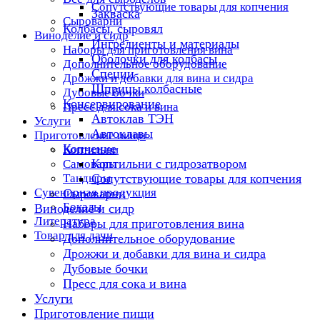
Сопутствующие товары для копчения
Закваска
Сыроварни
Колбасы, сыровял
Виноделие и сидр
Ингредиенты и материалы
Наборы для приготовления вина
Оболочки для колбасы
Дополнительное оборудование
Специи
Дрожжи и добавки для вина и сидра
Шприцы колбасные
Дубовые бочки
Консервирование
Пресс для сока и вина
Автоклав ТЭН
Услуги
Автоклавы
Приготовление пищи
Копчение
Коптильни
Коптильни с гидрозатвором
Самовары
Тандыры
Сопутствующие товары для копчения
Сувенирная продукция
Сыроварни
Бокалы
Виноделие и сидр
Литература
Наборы для приготовления вина
Товар для дачи
Дополнительное оборудование
Дрожжи и добавки для вина и сидра
Дубовые бочки
Пресс для сока и вина
Услуги
Приготовление пищи