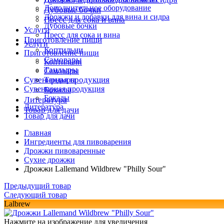
Дополнительное оборудование
Дубовые бочки
Дрожжи и добавки для вина и сидра
Пресс для сока и вина
Дубовые бочки
Услуги
Пресс для сока и вина
Приготовление пищи
Услуги
Коптильни
Приготовление пищи
Самовары
Коптильни
Тандыры
Самовары
Сувенирная продукция
Тандыры
Сувенирная продукция
Бокалы
Бокалы
Литература
Литература
Товар для дачи
Товар для дачи
Главная
Ингредиенты для пивоварения
Дрожжи пивоваренные
Сухие дрожжи
Дрожжи Lallemand Wildbrew "Philly Sour"
Предыдущий товар
Следующий товар
Lalbrew
Нажмите на изображение для увеличения