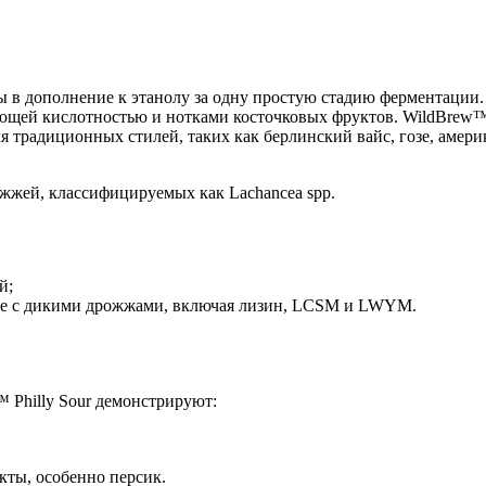
ты в дополнение к этанолу за одну простую стадию ферментаци
ющей кислотностью и нотками косточковых фруктов. WildBrew™ 
радиционных стилей, таких как берлинский вайс, гозе, америка
ожжей, классифицируемых как Lachancea spp.
й;
еде с дикими дрожжами, включая лизин, LCSM и LWYM.
 Philly Sour демонстрируют:
кты, особенно персик.