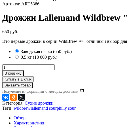
Артикул: ART5366
Дрожжи Lallemand Wildbrew "
650 руб.
Это первые дрожжи в серии WildBrew ™ - отличный выбор дл
Заводская пачка
(
650 руб.
)
0.5 кг
(
18 000 руб.
)
В корзину
Заказать товар
Получение информации о методах доставки
Категория:
Сухие дрожжи
Теги:
wildbrew
lallemand sour
philly sour
Обзор
Характеристики