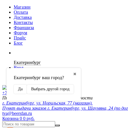
Магазин
Оплата
Доставка
Контакты
Франшиза
Форум
Прайс
Блог
Екатеринбург
Вход
✖
Екатеринбург ваш город?
Регистрация
Да
Выбрать другой город
+7 (902) 872-54-70
Пн-Пт 10:00-20:00, сб-вск по договорённости
г. Екатеринбург, ул. Норильская, 77 (магазин).
Пункт выдачи заказов г. Екатеринбург, ул. Шаумяна, 24 (по до
tva@beersfan.ru
Корзина
0
0 руб.