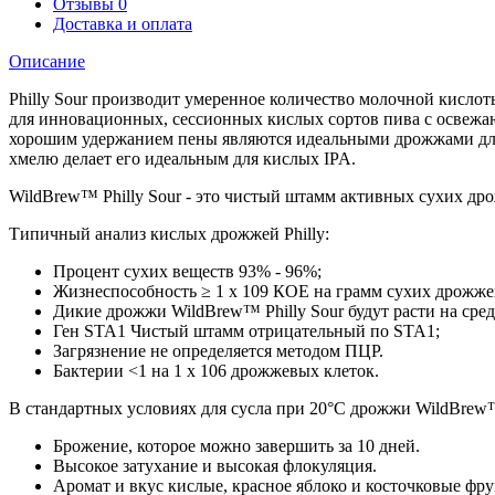
Отзывы
0
Доставка и оплата
Описание
Philly Sour производит умеренное количество молочной кисло
для инновационных, сессионных кислых сортов пива с освежа
хорошим удержанием пены являются идеальными дрожжами для т
хмелю делает его идеальным для кислых IPA.
WildBrew™ Philly Sour - это чистый штамм активных сухих др
Типичный анализ кислых дрожжей Philly:
Процент сухих веществ 93% - 96%;
Жизнеспособность ≥ 1 x 109 КОЕ на грамм сухих дрожже
Дикие дрожжи WildBrew™ Philly Sour будут расти на ср
Ген STA1 Чистый штамм отрицательный по STA1;
Загрязнение не определяется методом ПЦР.
Бактерии <1 на 1 x 106 дрожжевых клеток.
В стандартных условиях для сусла при 20°C дрожжи WildBrew™
Брожение, которое можно завершить за 10 дней.
Высокое затухание и высокая флокуляция.
Аромат и вкус кислые, красное яблоко и косточковые фру