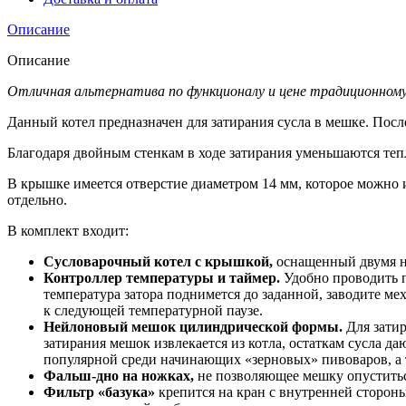
Описание
Описание
Отличная альтернатива по функционалу и цене традиционному
Данный котел предназначен для затирания сусла в мешке. После
Благодаря двойным стенкам в ходе затирания уменьшаются тепл
В крышке имеется отверстие диаметром 14 мм, которое можно и
отдельно.
В комплект входит:
Сусловарочный котел с крышкой,
оснащенный двумя на
Контроллер температуры и таймер.
Удобно проводить п
температура затора поднимется до заданной, заводите м
к следующей температурной паузе.
Нейлоновый мешок цилиндрической формы.
Для затир
затирания мешок извлекается из котла, остаткам сусла д
популярной среди начинающих «зерновых» пивоваров, а 
Фальш-дно на ножках,
не позволяющее мешку опуститьс
Фильтр «базука»
крепится на кран с внутренней стороны