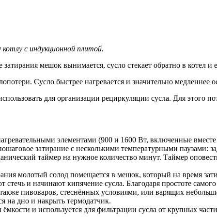
 котлу с индукционной плитой.
 затирания мешок вынимается, сусло стекает обратно в котел и е
опотери. Сусло быстрее нагревается и значительно медленнее о
спользовать для организации рециркуляции сусла. Для этого по
гревательными элементами (900 и 1600 Вт, включенные вместе 
ошаговое затирание с несколькими температурными паузами: зад
еханический таймер на нужное количество минут. Таймер оповест
ания молотый солод помещается в мешок, который на время зати
ают стечь и начинают кипячение сусла. Благодаря простоте само
также пивоваров, стеснённых условиями, или варящих небольши
я на дно и накрыть термодатчик.
 ёмкости и используется для фильтрации сусла от крупных част