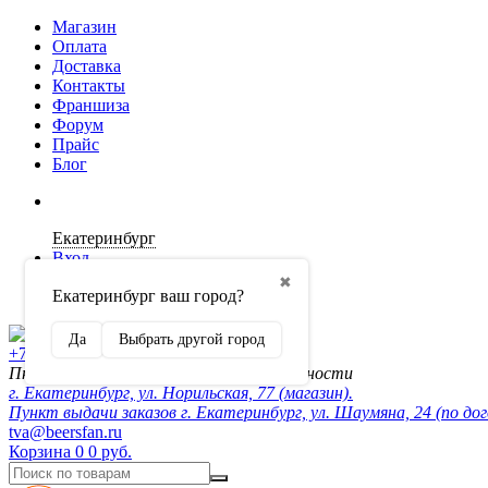
Магазин
Оплата
Доставка
Контакты
Франшиза
Форум
Прайс
Блог
Екатеринбург
Вход
✖
Екатеринбург ваш город?
Регистрация
Да
Выбрать другой город
+7 (902) 872-54-70
Пн-Пт 10:00-20:00, сб-вск по договорённости
г. Екатеринбург, ул. Норильская, 77 (магазин).
Пункт выдачи заказов г. Екатеринбург, ул. Шаумяна, 24 (по до
tva@beersfan.ru
Корзина
0
0 руб.