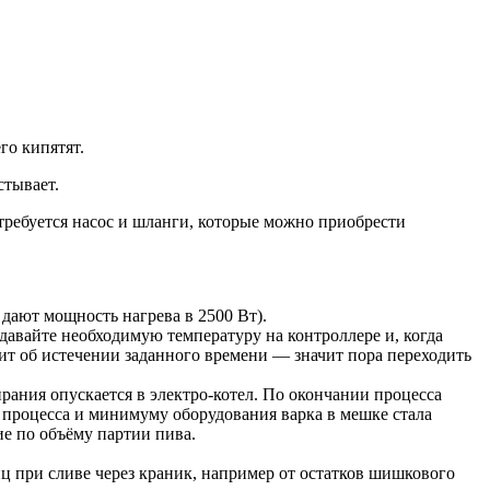
го кипятят.
стывает.
требуется насос и шланги, которые можно приобрести
дают мощность нагрева в 2500 Вт).
авайте необходимую температуру на контроллере и, когда
ит об истечении заданного времени — значит пора переходить
рания опускается в электро-котел. По окончании процесса
го процесса и минимуму оборудования варка в мешке стала
е по объёму партии пива.
иц при сливе через краник, например от остатков шишкового