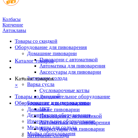
Колбасы
Копчение
Автоклавы
Товары со скидкой
Оборудование для пивоварения
Домашние пивоварни
Пивоварни с автоматикой
Каталог товаров
Автоматика для пивоварения
Аксессуары для пивоварни
Затирание солода
Каталог товаров
Варка сусла
×
Cусловарочные котлы
Товары со скидкой
Дополнительное оборудование
Оборудование для пивоварения
Брожение и выдержка пива
ЦКТ
Домашние пивоварни
Дезинфекция оборудования
Пивоварни с автоматикой
Измерительное оборудование
Автоматика для пивоварения
Мельницы для солода
Аксессуары для пивоварни
Мойка оборудования
Затирание солода