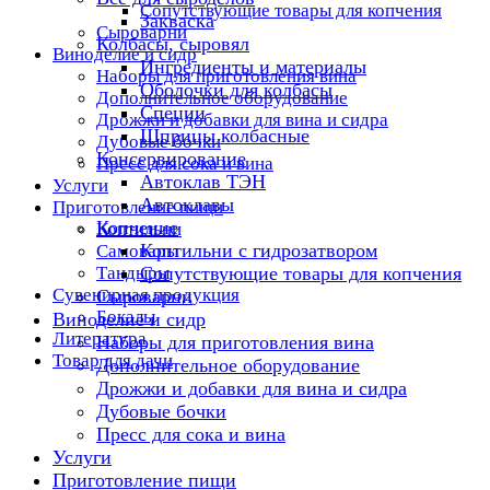
Сопутствующие товары для копчения
Закваска
Сыроварни
Колбасы, сыровял
Виноделие и сидр
Ингредиенты и материалы
Наборы для приготовления вина
Оболочки для колбасы
Дополнительное оборудование
Специи
Дрожжи и добавки для вина и сидра
Шприцы колбасные
Дубовые бочки
Консервирование
Пресс для сока и вина
Автоклав ТЭН
Услуги
Автоклавы
Приготовление пищи
Копчение
Коптильни
Коптильни с гидрозатвором
Самовары
Тандыры
Сопутствующие товары для копчения
Сувенирная продукция
Сыроварни
Бокалы
Виноделие и сидр
Литература
Наборы для приготовления вина
Товар для дачи
Дополнительное оборудование
Дрожжи и добавки для вина и сидра
Дубовые бочки
Пресс для сока и вина
Услуги
Приготовление пищи