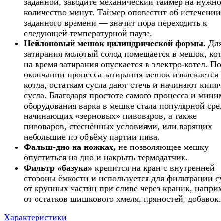
заданной, заводите механический таймер на нужно
количество минут. Таймер оповестит об истечении
заданного времени — значит пора переходить к
следующей температурной паузе.
Нейлоновый мешок цилиндрической формы.
Дл
затирания молотый солод помещается в мешок, ко
на время затирания опускается в электро-котел. По
окончании процесса затирания мешок извлекается 
котла, остаткам сусла дают стечь и начинают кипя
сусла. Благодаря простоте самого процесса и мин
оборудования варка в мешке стала популярной сре
начинающих «зерновых» пивоваров, а также
пивоваров, стеснённых условиями, или варящих
небольшие по объёму партии пива.
Фальш-дно на ножках,
не позволяющее мешку
опуститься на дно и накрыть термодатчик.
Фильтр «базука»
крепится на кран с внутренней
стороны ёмкости и используется для фильтрации с
от крупных частиц при сливе через краник, напри
от остатков шишкового хмеля, пряностей, добавок.
Характеристики