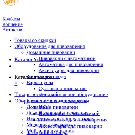
Колбасы
Копчение
Автоклавы
Товары со скидкой
Оборудование для пивоварения
Домашние пивоварни
Пивоварни с автоматикой
Каталог товаров
Автоматика для пивоварения
Аксессуары для пивоварни
Затирание солода
Каталог товаров
Варка сусла
×
Cусловарочные котлы
Товары со скидкой
Дополнительное оборудование
Оборудование для пивоварения
Брожение и выдержка пива
ЦКТ
Домашние пивоварни
Дезинфекция оборудования
Пивоварни с автоматикой
Измерительное оборудование
Автоматика для пивоварения
Мельницы для солода
Аксессуары для пивоварни
Мойка оборудования
Затирание солода