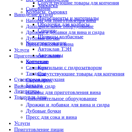
Сопутствующие товары для копчения
Закваска
Сыроварни
Колбасы, сыровял
Виноделие и сидр
Ингредиенты и материалы
Наборы для приготовления вина
Оболочки для колбасы
Дополнительное оборудование
Специи
Дрожжи и добавки для вина и сидра
Шприцы колбасные
Дубовые бочки
Консервирование
Пресс для сока и вина
Автоклав ТЭН
Услуги
Автоклавы
Приготовление пищи
Копчение
Коптильни
Коптильни с гидрозатвором
Самовары
Тандыры
Сопутствующие товары для копчения
Сувенирная продукция
Сыроварни
Бокалы
Виноделие и сидр
Литература
Наборы для приготовления вина
Товар для дачи
Дополнительное оборудование
Дрожжи и добавки для вина и сидра
Дубовые бочки
Пресс для сока и вина
Услуги
Приготовление пищи