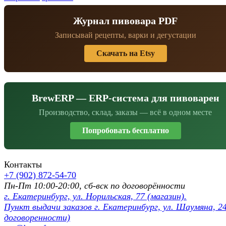
Журнал пивовара PDF
Записывай рецепты, варки и дегустации
Скачать на Etsy
BrewERP — ERP-система для пивоварен
Производство, склад, заказы — всё в одном месте
Попробовать бесплатно
Контакты
+7 (902) 872-54-70
Пн-Пт 10:00-20:00, сб-вск по договорённости
г. Екатеринбург, ул. Норильская, 77 (магазин).
Пункт выдачи заказов г. Екатеринбург, ул. Шаумяна, 24
договоренности)