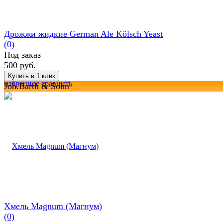
Дрожжи жидкие German Ale Kölsch Yeast
(0)
Под заказ
500 руб.
избранное
сравнить
Joh.Barth & Sohn
Хмель Magnum (Магнум)
(0)