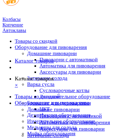
Колбасы
Копчение
Автоклавы
Товары со скидкой
Оборудование для пивоварения
Домашние пивоварни
Пивоварни с автоматикой
Каталог товаров
Автоматика для пивоварения
Аксессуары для пивоварни
Затирание солода
Каталог товаров
Варка сусла
×
Cусловарочные котлы
Товары со скидкой
Дополнительное оборудование
Оборудование для пивоварения
Брожение и выдержка пива
ЦКТ
Домашние пивоварни
Дезинфекция оборудования
Пивоварни с автоматикой
Измерительное оборудование
Автоматика для пивоварения
Мельницы для солода
Аксессуары для пивоварни
Мойка оборудования
Затирание солода