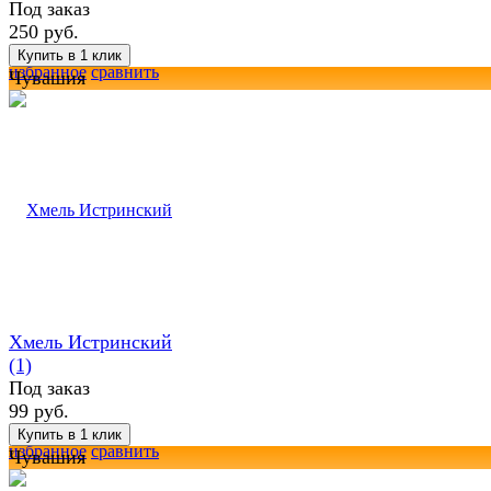
Под заказ
250 руб.
избранное
сравнить
Чувашия
Хмель Истринский
(1)
Под заказ
99 руб.
избранное
сравнить
Чувашия