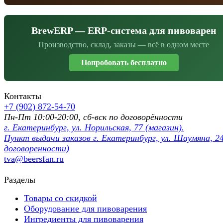
BrewERP — ERP-система для пивоварен
Производство, склад, заказы — всё в одном месте
Попробовать бесплатно
Контакты
+7 (902) 872-54-70
Пн-Пт 10:00-20:00, сб-вск по договорённости
г. Екатеринбург, ул. Норильская, 77 (магазин).
Пункт выдачи заказов г. Екатеринбург, ул. Шаумяна, 24
договоренности)
tva@beersfan.ru
Разделы
Товары со скидкой
Оборудование для пивоварения
Ингредиенты для пивоварения