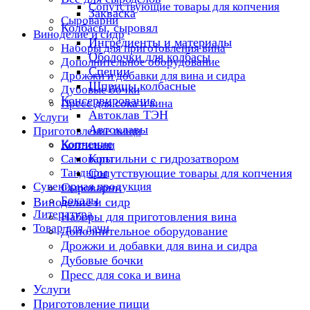
Сопутствующие товары для копчения
Закваска
Сыроварни
Колбасы, сыровял
Виноделие и сидр
Ингредиенты и материалы
Наборы для приготовления вина
Оболочки для колбасы
Дополнительное оборудование
Специи
Дрожжи и добавки для вина и сидра
Шприцы колбасные
Дубовые бочки
Консервирование
Пресс для сока и вина
Автоклав ТЭН
Услуги
Автоклавы
Приготовление пищи
Копчение
Коптильни
Коптильни с гидрозатвором
Самовары
Тандыры
Сопутствующие товары для копчения
Сувенирная продукция
Сыроварни
Бокалы
Виноделие и сидр
Литература
Наборы для приготовления вина
Товар для дачи
Дополнительное оборудование
Дрожжи и добавки для вина и сидра
Дубовые бочки
Пресс для сока и вина
Услуги
Приготовление пищи