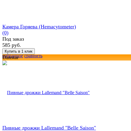
Камера Горяева (Hemacytometer)
(0)
Под заказ
585 руб.
избранное
сравнить
Danstar
Пивные дрожжи Lallemand "Belle Saison"