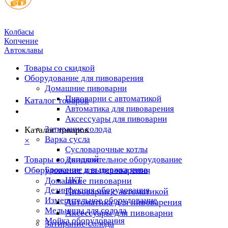
Колбасы
Копчение
Автоклавы
Товары со скидкой
Оборудование для пивоварения
Домашние пивоварни
Пивоварни с автоматикой
Каталог товаров
Автоматика для пивоварения
Аксессуары для пивоварни
Затирание солода
Каталог товаров
Варка сусла
×
Cусловарочные котлы
Товары со скидкой
Дополнительное оборудование
Оборудование для пивоварения
Брожение и выдержка пива
ЦКТ
Домашние пивоварни
Дезинфекция оборудования
Пивоварни с автоматикой
Измерительное оборудование
Автоматика для пивоварения
Мельницы для солода
Аксессуары для пивоварни
Мойка оборудования
Затирание солода