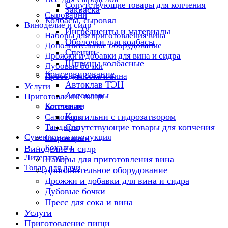
Сопутствующие товары для копчения
Закваска
Сыроварни
Колбасы, сыровял
Виноделие и сидр
Ингредиенты и материалы
Наборы для приготовления вина
Оболочки для колбасы
Дополнительное оборудование
Специи
Дрожжи и добавки для вина и сидра
Шприцы колбасные
Дубовые бочки
Консервирование
Пресс для сока и вина
Автоклав ТЭН
Услуги
Автоклавы
Приготовление пищи
Копчение
Коптильни
Коптильни с гидрозатвором
Самовары
Тандыры
Сопутствующие товары для копчения
Сувенирная продукция
Сыроварни
Бокалы
Виноделие и сидр
Литература
Наборы для приготовления вина
Товар для дачи
Дополнительное оборудование
Дрожжи и добавки для вина и сидра
Дубовые бочки
Пресс для сока и вина
Услуги
Приготовление пищи