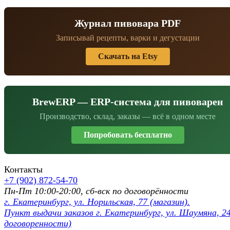
Журнал пивовара PDF
Записывай рецепты, варки и дегустации
Скачать на Etsy
BrewERP — ERP-система для пивоварен
Производство, склад, заказы — всё в одном месте
Попробовать бесплатно
Контакты
+7 (902) 872-54-70
Пн-Пт 10:00-20:00, сб-вск по договорённости
г. Екатеринбург, ул. Норильская, 77 (магазин).
Пункт выдачи заказов г. Екатеринбург, ул. Шаумяна, 24
договоренности)